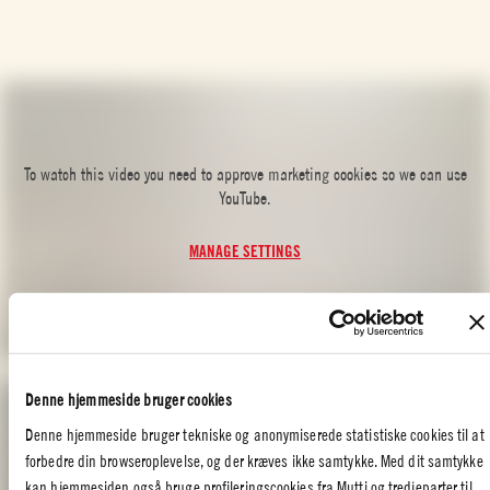
To watch this video you need to approve marketing cookies so we can use
YouTube.
MANAGE SETTINGS
Se denne smukke optagelse fra Italien:
Denne hjemmeside bruger cookies
Denne hjemmeside bruger tekniske og anonymiserede statistiske cookies til at
forbedre din browseroplevelse, og der kræves ikke samtykke. Med dit samtykke
To watch this video you need to approve marketing cookies so we can use
kan hjemmesiden også bruge profileringscookies fra Mutti og tredjeparter til