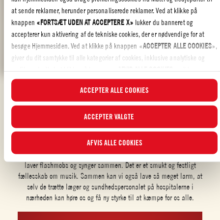
YouTube.
at sende reklamer, herunder personaliserede reklamer. Ved at klikke på
knappen
«FORTSÆT UDEN AT ACCEPTERE X»
lukker du banneret og
MANAGE SETTINGS
accepterer kun aktivering af de tekniske cookies, der er nødvendige for at
besøge Hjemmesiden. Ved at klikke på knappen «
ACCEPTER ALLE COOKIES
»,
giver du dit samtykke til alle kategorier af cookies, inklusive analytiske og
profilerende. Ved at klikke på knappen «
AFVIS ALLE COOKIES
», vil kun
Sådan gør vi det i Italien:
tekniske cookies og anonymiserede statistiske cookies blive aktiveret.
ACCEPTER ALLE COOKIES
I dette banner kan du vælge eller fravælge de kategorier af cookies, du ønsker
at acceptere, ved hjælp af de specifikke flueben og ved at klikke på knappen
ACCEPTER VALGTE
“
ACCEPTER VALGTE
”. Du kan til enhver tid vælge, hvilke cookies du vil give
Syngende flashmobs!
samtykke til, og se den opdaterede liste over cookierne i
Cookieindstillinger
.
AFVIS ALLE COOKIES
For yderligere oplysninger kan du læse vores
Cookiepolitik
.
Folk i Italien og i mange andre lande går nu ud på deres altaner og
laver flashmobs og synger sammen. Det er et smukt og festligt
fællesskab om musik. Sammen kan vi også lave så meget larm, at
selv de trætte læger og sundhedspersonalet på hospitalerne i
nærheden kan høre os og få ny styrke til at kæmpe for os alle.