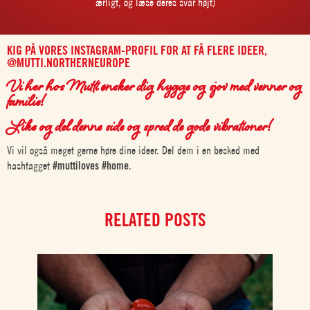
ærligt, og læse deres svar højt)
KIG PÅ VORES INSTAGRAM-PROFIL FOR AT FÅ FLERE IDEER,
@MUTTI.NORTHERNEUROPE
Vi her hos Mutti ønsker dig hygge og sjov med venner og
familie!
Like og del denne side og spred de gode vibrationer!
Vi vil også meget gerne høre dine ideer. Del dem i en besked med
hashtagget
#muttiloves #home
.
RELATED POSTS