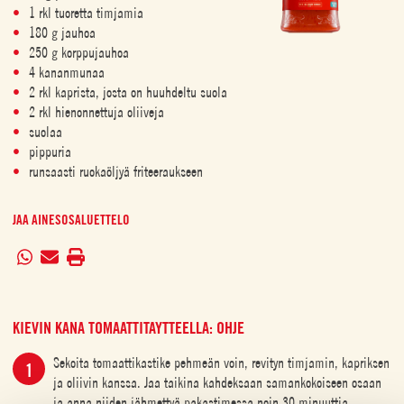
1 rkl tuoretta timjamia
180 g jauhoa
250 g korppujauhoa
4 kananmunaa
2 rkl kaprista, josta on huuhdeltu suola
2 rkl hienonnettuja oliiveja
suolaa
pippuria
runsaasti ruokaöljyä friteeraukseen
JAA AINESOSALUETTELO
KIEVIN KANA TOMAATTITAYTTEELLA: OHJE
Sekoita tomaattikastike pehmeän voin, revityn timjamin, kapriksen
ja oliivin kanssa. Jaa taikina kahdeksaan samankokoiseen osaan
ja anna niiden jähmettyä pakastimessa noin 30 minuuttia.