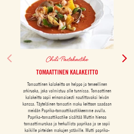
Chili-Pastakastike
TOMAATTINEN KALAKEITTO
M
Tomaattinen kalakeitto on helppo ja terveellinen
arkiruoka, joka valmistuu alle tunnissa. Tomaattinen
kalakeitto sopii erinomaisesti nautittavaksi leivän
kanssa. Täyteläinen tomaatin maku keittoon saadaan
meidän Paprika-tomaattikastikkeemme avulla.
Paprika-tomaattikastike sisältää Muttin hienoa
tomaattimurskaa ja herkullista paprikaa ja se sopii
kaikille pirteiden makujen ystäville. Mutti paprika-