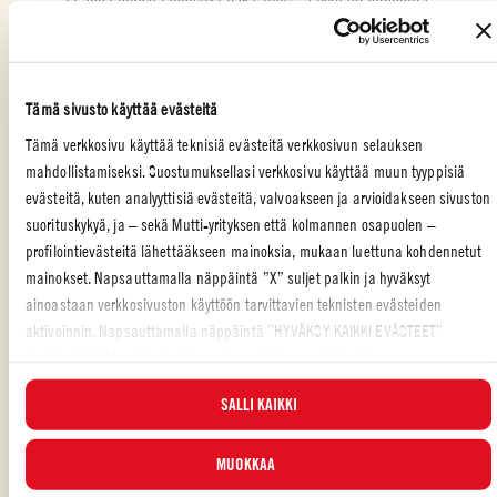
Kaada jauho ja korppujauhot omille lautasilleen. Vatkaa munat
suolan ja pippurin kanssa kulhossa. Halkaise broilerinrinnat
kahtia ja leikkaa ne neljäsosiksi siten, että saat kahdeksan palaa.
Tämä sivusto käyttää evästeitä
Leikkaa jokaiseen palaan tasku.
Tämä verkkosivu käyttää teknisiä evästeitä verkkosivun selauksen
Paina pakastimesta ottamasi tomaattikastikepalat reippaasti
mahdollistamiseksi. Suostumuksellasi verkkosivu käyttää muun tyyppisiä
broilerinpalojen sisään. Voitele leikkauspinnat vatkatulla munalla.
evästeitä, kuten analyyttisiä evästeitä, valvoakseen ja arvioidakseen sivuston
Kasta kananpalat ensin jauhoihin, sitten kananmunaan ja lopuksi
suorituskykyä, ja – sekä Mutti-yrityksen että kolmannen osapuolen –
korppujauhoihin. Toista vaiheet uudestaan, niin kana on leivitetty
profilointievästeitä lähettääkseen mainoksia, mukaan luettuna kohdennetut
kahdesti.
mainokset. Napsauttamalla näppäintä ”X” suljet palkin ja hyväksyt
Kuumenna öljy 160 asteeseen korkealaitaisessa padassa. Friteeraa
ainoastaan verkkosivuston käyttöön tarvittavien teknisten evästeiden
kananpaloja 6–8 minuuttia tai kunnes ne ovat kullanruskeita.
aktivoinnin. Napsauttamalla näppäintä ”HYVÄKSY KAIKKI EVÄSTEET”
hyväksyt kaikki evästeluokat, mukaan lukien analyyttiset ja
profilointievästeet. Voit valita milloin tahansa, mitkä evästeet hyväksyt, ja
SALLI KAIKKI
katsella päivitettyä evästeluetteloa ”HALLINNOI”-painikkeesta. Lisätietoja
varten tutustu
Evästekäytäntöömme
.
PÄÄRUOKA
,
PERHE
,
KANA
MUOKKAA