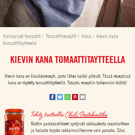
Italialaiset tomaatit
/
Tomaattireseptit
/
Kana
/
Kievin kana
tomaattitaytteella
KIEVIN KANA TOMAATTITAYTTEELLA
Kievin kana on klasikkoresepti, josta lähes kaikki pitävät. Tässä reseptissä
kana on täytetty tomaattitäytteellä. Tutustu reseptiin tarkemmin täältä!
Tehty tuotteella
Chili-Pastakastike
Muttin pastakastikkeet syntyivät rakkaudesta ruoanlaittoon
ja halusta tarjota rakkaimmillemme vain parasta. Siksi