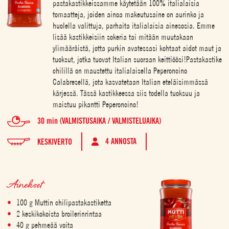
pastakastikkeissamme käytetään 100% italialaisia
tomaatteja, joiden ainoa makeutusaine on aurinko ja
huolella valittuja, parhaita italialaisia ainesosia. Emme
lisää kastikkeisiin sokeria tai mitään muutakaan
ylimääräistä, jotta purkin avatessasi kohtaat aidot maut ja
tuoksut, jotka tuovat Italian suoraan keittiöösi!Pastakastike
chilillä on maustettu italialaisella Peperoncino
Calabresellä, jota kasvatetaan Italian eteläisimmässä
kärjessä. Tässä kastikkeessa siis todella tuoksuu ja
maistuu pikantti Peperoncino!
30 min (VALMISTUSAIKA / VALMISTELUAIKA)
4 ANNOSTA
KESKIVERTO
Ainekset
100 g Muttin chilipastakastiketta
2 keskikokoista broilerinrintaa
40 g pehmeää voita