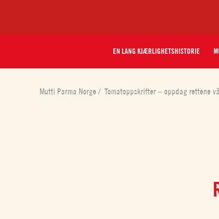
EN LANG KJÆRLIGHETSHISTORIE
M
Mutti Parma Norge
/
Tomatoppskrifter – oppdag rettene v