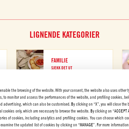
LIGNENDE KATEGORIER
FAMILIE
SJEKK DET UT
 enable the browsing of the website. With your consent, the website also uses other t
es, to monitor and assess the performances of the website, and profiling cookies, be
end advertising, which can also be customised. By clicking on “X”, you will close the
K OG
al cookies only, which are necessary to browse the website. By clicking on “ACCEPT 
VERN
ries of cookies, including analytics and profiling cookies. You can choose which co
rnpolicy
 examine the updated list of cookies by clicking on “MANAGE”. For more information