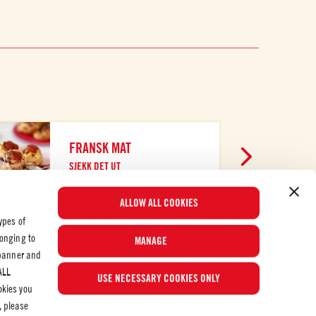
FRANSK MAT
SJEKK DET UT
ALLOW ALL COOKIES
ypes of
longing to
MANAGE
 banner and
Populære oppskrifter
ALL
USE NECESSARY COOKIES ONLY
okies you
, please