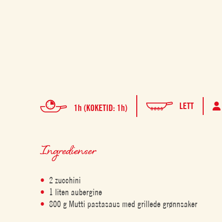
LETT
1h (KOKETID: 1h)
Ingredienser
2 zucchini
1 liten aubergine
800 g Mutti pastasaus med grillede grønnsaker