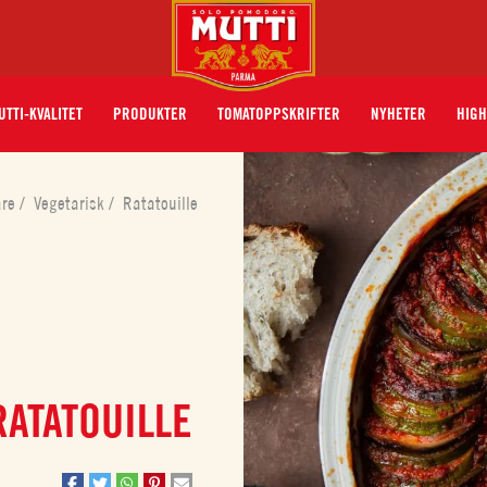
UTTI-KVALITET
PRODUKTER
TOMATOPPSKRIFTER
NYHETER
HIGH
åre
/
Vegetarisk
/
Ratatouille
RATATOUILLE