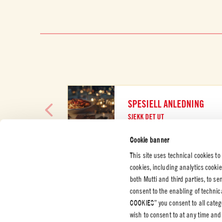
SPESIELL ANLEDNING
SJEKK DET UT
Cookie banner
This site uses technical cookies to
cookies, including analytics cooki
both Mutti and third parties, to s
KUNDESERVICE
BEDRIFT
JURIDIS
consent to the enabling of technic
PERSON
COOKIES” you consent to all catego
Kontakt oss
Sertifiseringer
Personve
wish to consent to at any time and
Etiske retningslinjer