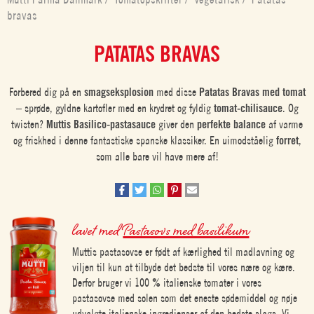
bravas
PATATAS BRAVAS
Forbered dig på en
smagseksplosion
med disse
Patatas Bravas med tomat
– sprøde, gyldne kartofler med en krydret og fyldig
tomat-chilisauce
. Og
twisten?
Muttis Basilico-pastasauce
giver den
perfekte balance
af varme
og friskhed i denne fantastiske spanske klassiker. En uimodståelig
forret
,
som alle bare vil have mere af!
lavet med
Pastasovs med basilikum
Muttis pastasovse er født af kærlighed til madlavning og
viljen til kun at tilbyde det bedste til vores nære og kære.
Derfor bruger vi 100 % italienske tomater i vores
pastasovse med solen som det eneste sødemiddel og nøje
udvalgte italienske ingredienser af den bedste slags. Vi