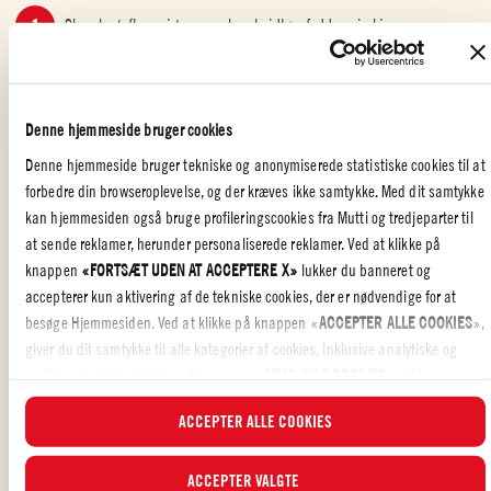
Skær kartoflerne i tern og skær hvidløgsfeddene i skiver.
Gnid kartoflerne med olivenolie og krydderier.
Denne hjemmeside bruger cookies
Bages på en bageplade belagt med bagepapir ved 220 °C i ca. 30
minutter. Vend kartoflerne halvvejs igennem.
Denne hjemmeside bruger tekniske og anonymiserede statistiske cookies til at
forbedre din browseroplevelse, og der kræves ikke samtykke. Med dit samtykke
Sauter chiliflager i rapsolie i en stor gryde. Tilsæt tomatsaucen og
kan hjemmesiden også bruge profileringscookies fra Mutti og tredjeparter til
lad det simre et stykke tid. Hæld chili-tomatsaucen over kartoflerne
at sende reklamer, herunder personaliserede reklamer. Ved at klikke på
og tilsæt til sidst de friske krydderurter.
knappen
«FORTSÆT UDEN AT ACCEPTERE X»
lukker du banneret og
accepterer kun aktivering af de tekniske cookies, der er nødvendige for at
besøge Hjemmesiden. Ved at klikke på knappen «
ACCEPTER ALLE COOKIES
»,
giver du dit samtykke til alle kategorier af cookies, inklusive analytiske og
MINDRE MADSPILD
,
MED VENNER
,
HOVEDRETTER
,
VEGETARISK
profilerende. Ved at klikke på knappen «
AFVIS ALLE COOKIES
», vil kun
tekniske cookies og anonymiserede statistiske cookies blive aktiveret.
ACCEPTER ALLE COOKIES
I dette banner kan du vælge eller fravælge de kategorier af cookies, du ønsker
Disse
Patatas Bravas
er perfekte til sammenkomster eller som en
nem
at acceptere, ved hjælp af de specifikke flueben og ved at klikke på knappen
ACCEPTER VALGTE