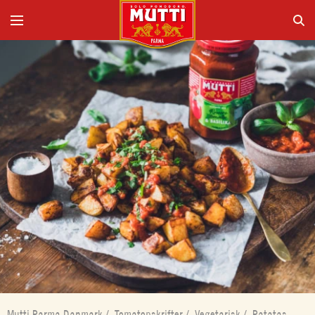
Mutti Parma Danmark
/
Tomatopskrifter
/
Vegetarisk
/
Patatas