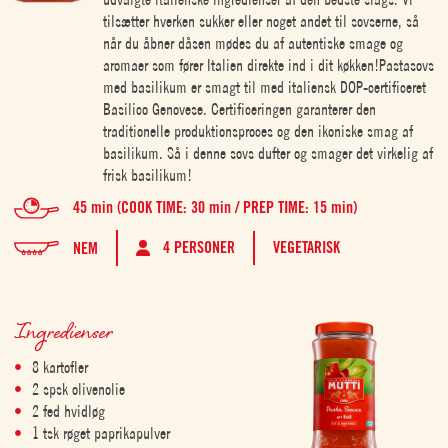
tilsætter hverken sukker eller noget andet til sovserne, så
når du åbner dåsen mødes du af autentiske smage og
aromaer som fører Italien direkte ind i dit køkken!Pastasovs
med basilikum er smagt til med italiensk DOP-certificeret
Basilico Genovese. Certificeringen garanterer den
traditionelle produktionsproces og den ikoniske smag af
basilikum. Så i denne sovs dufter og smager det virkelig af
frisk basilikum!
45 min (COOK TIME: 30 min / PREP TIME: 15 min)
4 PERSONER
VEGETARISK
NEM
Ingredienser
8 kartofler
2 spsk olivenolie
2 fed hvidløg
1 tsk røget paprikapulver