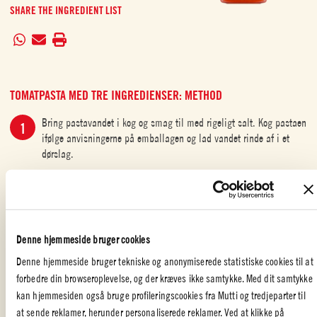
SHARE THE INGREDIENT LIST
TOMATPASTA MED TRE INGREDIENSER: METHOD
Bring pastavandet i kog og smag til med rigeligt salt. Kog pastaen
ifølge anvisningerne på emballagen og lad vandet rinde af i et
dørslag.
Varm tomatsovsen op i en kasserolle.
Rør pastaen ned i sovsen, bland godt og server med revet
parmesanost.
Denne hjemmeside bruger cookies
Denne hjemmeside bruger tekniske og anonymiserede statistiske cookies til at
forbedre din browseroplevelse, og der kræves ikke samtykke. Med dit samtykke
kan hjemmesiden også bruge profileringscookies fra Mutti og tredjeparter til
TOMATO MONDAY
,
ITALIENSK MAD
,
HURTIG OG LÆKKER
,
at sende reklamer, herunder personaliserede reklamer. Ved at klikke på