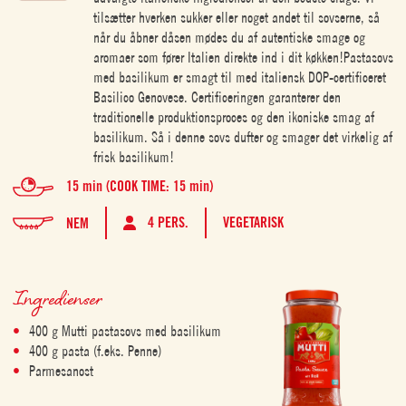
tilsætter hverken sukker eller noget andet til sovserne, så
når du åbner dåsen mødes du af autentiske smage og
aromaer som fører Italien direkte ind i dit køkken!Pastasovs
med basilikum er smagt til med italiensk DOP-certificeret
Basilico Genovese. Certificeringen garanterer den
traditionelle produktionsproces og den ikoniske smag af
basilikum. Så i denne sovs dufter og smager det virkelig af
frisk basilikum!
15 min (COOK TIME: 15 min)
4 PERS.
VEGETARISK
NEM
Ingredienser
400 g Mutti pastasovs med basilikum
400 g pasta (f.eks. Penne)
Parmesanost