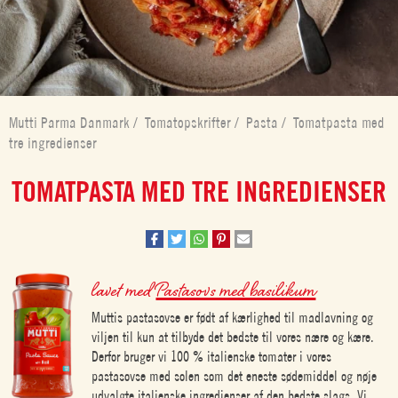
Mutti Parma Danmark
/
Tomatopskrifter
/
Pasta
/
Tomatpasta med
tre ingredienser
TOMATPASTA MED TRE INGREDIENSER
lavet med
Pastasovs med basilikum
Muttis pastasovse er født af kærlighed til madlavning og
viljen til kun at tilbyde det bedste til vores nære og kære.
Derfor bruger vi 100 % italienske tomater i vores
pastasovse med solen som det eneste sødemiddel og nøje
udvalgte italienske ingredienser af den bedste slags. Vi