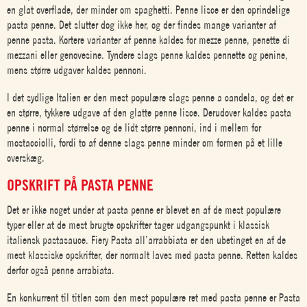
en glat overflade, der minder om spaghetti. Penne lisce er den oprindelige
pasta penne. Det slutter dog ikke her, og der findes mange varianter af
penne pasta. Kortere varianter af penne kaldes for mezze penne, penette di
mezzani eller genovesine. Tyndere slags penne kaldes pennette og penine,
mens større udgaver kaldes pennoni.
I det sydlige Italien er den mest populære slags penne a candela, og det er
en større, tykkere udgave af den glatte penne lisce. Derudover kaldes pasta
penne i normal størrelse og de lidt større pennoni, ind i mellem for
mostacciolli, fordi to af denne slags penne minder om formen på et lille
overskæg.
OPSKRIFT PÅ PASTA PENNE
Det er ikke noget under at pasta penne er blevet en af de mest populære
typer eller at de mest brugte opskrifter tager udgangspunkt i klassisk
italiensk pastasauce. Fiery Pasta all’arrabbiata er den ubetinget en af de
mest klassiske opskrifter, der normalt laves med pasta penne. Retten kaldes
derfor også penne arrabiata.
En konkurrent til titlen som den mest populære ret med pasta penne er Pasta