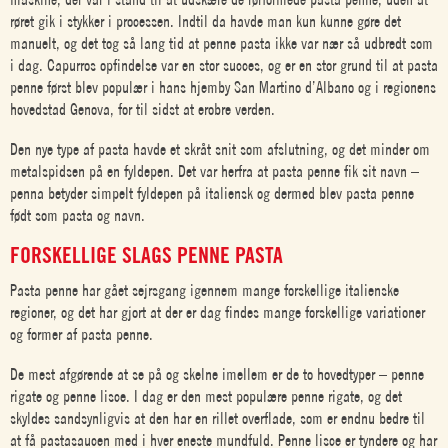
røret gik i stykker i processen. Indtil da havde man kun kunne gøre det
manuelt, og det tog så lang tid at penne pasta ikke var nær så udbredt som
i dag. Capurros opfindelse var en stor succes, og er en stor grund til at pasta
penne først blev populær i hans hjemby San Martino d’Albano og i regionens
hovedstad Genova, for til sidst at erobre verden.
Den nye type af pasta havde et skråt snit som afslutning, og det minder om
metalspidsen på en fyldepen. Det var herfra at pasta penne fik sit navn –
penna betyder simpelt fyldepen på italiensk og dermed blev pasta penne
født som pasta og navn.
FORSKELLIGE SLAGS PENNE PASTA
Pasta penne har gået sejrsgang igennem mange forskellige italienske
regioner, og det har gjort at der er dag findes mange forskellige variationer
og former af pasta penne.
De mest afgørende at se på og skelne imellem er de to hovedtyper – penne
rigate og penne lisce. I dag er den mest populære penne rigate, og det
skyldes sandsynligvis at den har en rillet overflade, som er endnu bedre til
at få pastasaucen med i hver eneste mundfuld. Penne lisce er tyndere og har