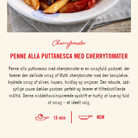
Cherrytomater
PENNE ALLA PUTTANESCA MED CHERRYTOMATER
Penne alla puttanesca med cherrytomater er en smagfuld pastaret, der
forener den delikate smag af Mutti cherrytomater med den komplekse,
krydrede smag af oliven, kapers, hvidløg og ansjoser. Den robuste, sød-
syrlige sauce dækker pastaen perfekt og leverer et tilfredsstillende
måltid. Denne middelhavsinspirerede opskrift er hurtig at lave og fuld
af smag – et ideelt valg,
NEM
15 min