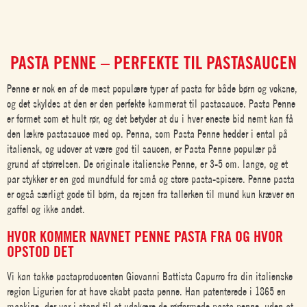
PASTA PENNE – PERFEKTE TIL PASTASAUCEN
Penne er nok en af de mest populære typer af pasta for både børn og voksne,
og det skyldes at den er den perfekte kammerat til pastasauce. Pasta Penne
er formet som et hult rør, og det betyder at du i hver eneste bid nemt kan få
den lækre pastasauce med op. Penna, som Pasta Penne hedder i ental på
italiensk, og udover at være god til saucen, er Pasta Penne populær på
grund af størrelsen. De originale italienske Penne, er 3-5 cm. lange, og et
par stykker er en god mundfuld for små og store pasta-spisere. Penne pasta
er også særligt gode til børn, da rejsen fra tallerken til mund kun kræver en
gaffel og ikke andet.
HVOR KOMMER NAVNET PENNE PASTA FRA OG HVOR
OPSTOD DET
Vi kan takke pastaproducenten Giovanni Battista Capurro fra din italienske
region Ligurien for at have skabt pasta penne. Han patenterede i 1865 en
maskine, der var i stand til at udskære de rørformede pasta penne, uden at