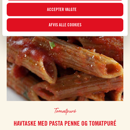
I dette banner kan du vælge eller fravælge de kategorier af cookies, du
ACCEPTER VALGTE
ønsker at acceptere, ved hjælp af de specifikke flueben og ved at klikke på
knappen “
ACCEPTER VALGTE
”. Du kan til enhver tid vælge, hvilke cookies
AFVIS ALLE COOKIES
du vil give samtykke til, og se den opdaterede liste over cookierne i
Cookieindstillinger
. For yderligere oplysninger kan du læse
vores
Cookiepolitik
.
Tomatpuré
HAVTASKE MED PASTA PENNE OG TOMATPURÉ