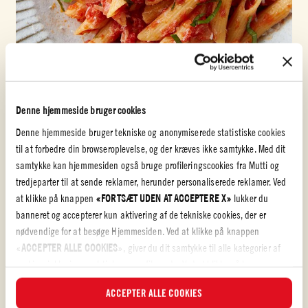
Hele flåede tomater
PENNE ARRABBIATA MED FLÅEDE TOMATER
Denne hjemmeside bruger cookies
Få smagen af solmodne, italienske tomater hjemme i dit eget køkken.
Denne hjemmeside bruger tekniske og anonymiserede statistiske cookies
Her er Muttis opskrift på den italienske og delikate ret Penne Arrabiata
til at forbedre din browseroplevelse, og der kræves ikke samtykke. Med dit
med tomat og pasta.
samtykke kan hjemmesiden også bruge profileringscookies fra Mutti og
tredjeparter til at sende reklamer, herunder personaliserede reklamer. Ved
NEM
20 min
at klikke på knappen
«FORTSÆT UDEN AT ACCEPTERE X»
lukker du
banneret og accepterer kun aktivering af de tekniske cookies, der er
nødvendige for at besøge Hjemmesiden. Ved at klikke på knappen
«
ACCEPTER ALLE COOKIES
», giver du dit samtykke til alle kategorier af
cookies, inklusive analytiske og profilerende. Ved at klikke på knappen
«
AFVIS ALLE COOKIES
», vil kun tekniske cookies og anonymiserede
ACCEPTER ALLE COOKIES
statistiske cookies blive aktiveret.