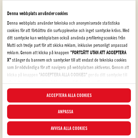
Denna webbplats använder cookies
Denna webbplats använder tekniska och anonymiserade statistiska
cookies för att förbättra din surfupplevelse och inget samtycke krävs. Med
ditt samtycke kan webbplatsen också använda profileringscookies från
Mutti och tredje part för att skicka reklam, inklusive personligt anpassad
reklam. Genom att klicka på knappen
”FORTSÄTT UTAN ATT ACCEPTERA
X”
stänger du bannern och samtycker till att endast de tekniska cookies
som är nödvändiga för att navigera på webbplatsen aktiveras. Genom att
klicka på knappen
"ACCEPTERA ALLA COOKIES"
ger du ditt samtycke till
alla kategorier av cookies, inklusive analytiska och profilerande cookies.
Pastasås med parmesan
Om du klickar på knappen
"AVVISA ALLA COOKIES
" aktiveras endast
ACCEPTERA ALLA COOKIES
tekniska cookies och anonymiserade statistiska cookies.
CANNELLONI MED SPENAT OCH RICOTTA
I denna banner kan du välja eller välja bort de kategorier av cookies som
du vill acceptera med hjälp av de specifika bockarna och klicka på
ANPASSA
MEDEL
40 min
knappen
"ACCEPTERA VALD
A". Du kan när som helst välja vilka cookies
du vill ge samtycke till och se den uppdaterade listan över cookies via
AVVISA ALLA COOKIES
knappen Cookie
. För mer information, läs vår
Cookie Policy.