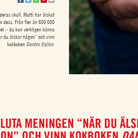
deras skull. Mutti har älskat
n dess. Från fler än 600 000
itet – du kan verkligen känna
är du älskar någon” och vinn
kokboken
Dantes Italien
.
LUTA MENINGEN “NÄR DU ÄL
ON” OCH VINN KOKBOKEN
DA