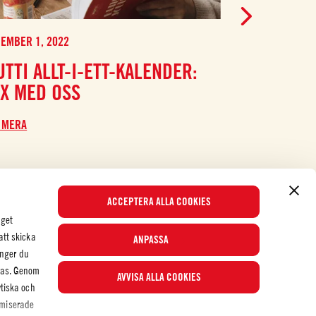
EMBER 1, 2022
SEPTEMBER 1, 
TTI ALLT-I-ETT-KALENDER:
MED DE H
ÄX MED OSS
SPARA PE
UTAN ATT
 MERA
SMAKEN
LÄS MERA
ACCEPTERA ALLA COOKIES
nget
att skicka
ANPASSA
nger du
eras. Genom
AVVISA ALLA COOKIES
Populära recept
ytiska och
ymiserade