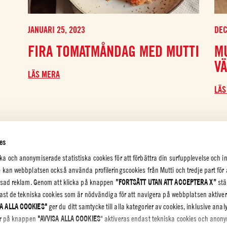
JANUARI 25, 2023
DEC
FIRA TOMATMÅNDAG MED MUTTI
MU
V
LÄS MERA
LÄS
es
 och anonymiserade statistiska cookies för att förbättra din surfupplevelse och i
 kan webbplatsen också använda profileringscookies från Mutti och tredje part för 
assad reklam. Genom att klicka på knappen
”FORTSÄTT UTAN ATT ACCEPTERA X”
stä
dast de tekniska cookies som är nödvändiga för att navigera på webbplatsen aktiv
EKRETESS
A ALLA COOKIES"
ger du ditt samtycke till alla kategorier av cookies, inklusive anal
kar på knappen
"AVVISA ALLA COOKIES
" aktiveras endast tekniska cookies och anon
tspolicy