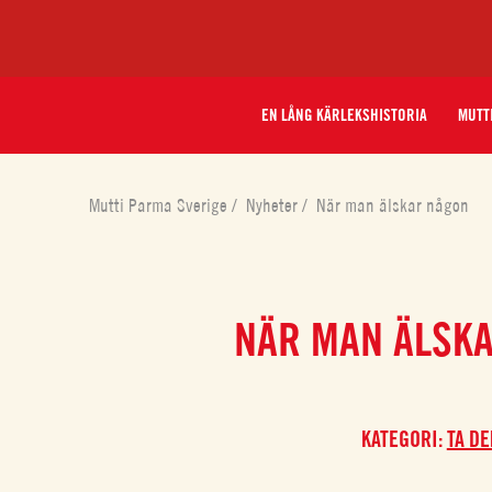
EN LÅNG KÄRLEKSHISTORIA
MUTT
Mutti Parma Sverige
/
Nyheter
/
När man älskar någon
NÄR MAN ÄLS
KATEGORI:
TA DE