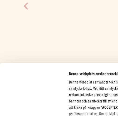
Denna webbplats använder cooki
Denna webbplats använder tekniska
samtycke krävs. Med ditt samtycke
reklam, inklusive personligt anp
bannern och samtycker till att en
KUNDTJÄNSTER
FÖRETAG
LAG & S
att klicka på knappen
"ACCEPTER
profilerande cookies. Om du klic
Kontakta oss
Certifieringar
Integrite