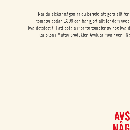
När du älskar någon är du beredd att göra allt för 
tomater sedan 1899 och har gjort allt för dem seda
kvalitetstest till att betala mer för tomater av hög kval
kärleken i Muttis produkter. Avsluta meningen ”N
AVS
NÅG