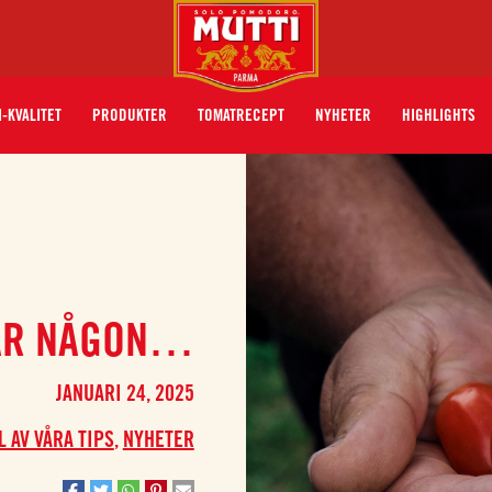
I-KVALITET
PRODUKTER
TOMATRECEPT
NYHETER
HIGHLIGHTS
KAR NÅGON…
JANUARI 24, 2025
L AV VÅRA TIPS
,
NYHETER