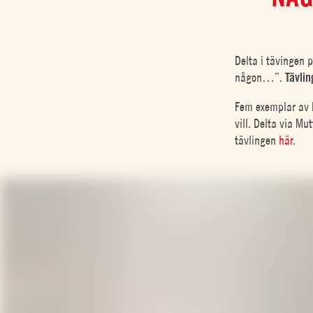
Delta i tävingen 
någon…”.
Tävli
Fem exemplar av
vill. Delta via Mu
tävlingen
här
.