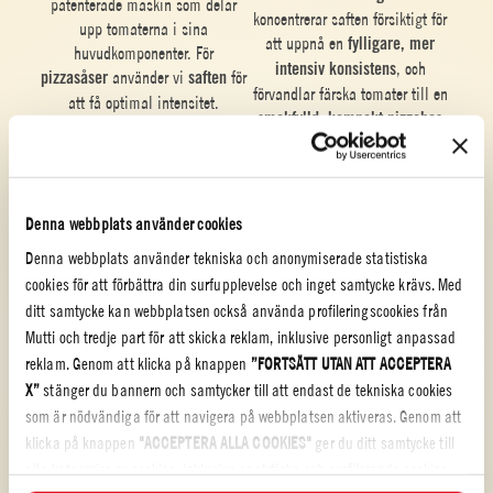
patenterade maskin som delar
koncentrerar saften försiktigt för
upp tomaterna i sina
att uppnå en
fylligare, mer
huvudkomponenter. För
intensiv konsistens
, och
pizzasåser
använder vi
saften
för
förvandlar färska tomater till en
att få optimal intensitet.
smakfylld, kompakt pizzabas
som yrkesverksamma pizzabagare
kan förlita sig på.
Denna webbplats använder cookies
Denna webbplats använder tekniska och anonymiserade statistiska
cookies för att förbättra din surfupplevelse och inget samtycke krävs. Med
ditt samtycke kan webbplatsen också använda profileringscookies från
Mutti och tredje part för att skicka reklam, inklusive personligt anpassad
Skapa den perfekta pizzasåsen
reklam. Genom att klicka på knappen
”FORTSÄTT UTAN ATT ACCEPTERA
–
Yrkesverksamma kockar
X”
stänger du bannern och samtycker till att endast de tekniska cookies
justerar såsen själva med vatten
som är nödvändiga för att navigera på webbplatsen aktiveras. Genom att
Pastörisering och fyllning –
för att få den rätta konsistensen
klicka på knappen
"ACCEPTERA ALLA COOKIES"
ger du ditt samtycke till
Slutligen tillsätter vi
speciella
på
pizzasåsen
.
alla kategorier av cookies, inklusive analytiska och profilerande cookies.
örter
som ger karaktär åt de