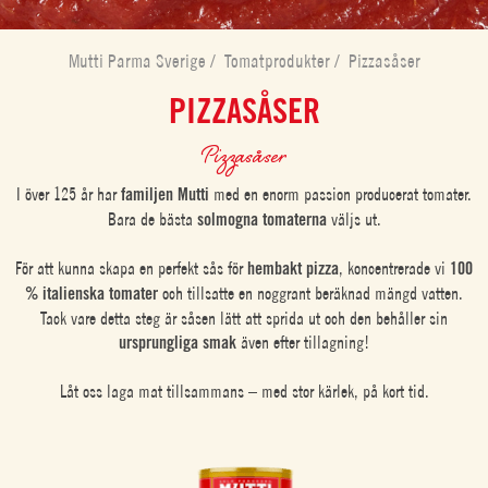
Mutti Parma Sverige
/
Tomatprodukter
/
Pizzasåser
PIZZASÅSER
Pizzasåser
I över 125 år har
familjen Mutti
med en enorm passion producerat tomater.
Bara de bästa
solmogna tomaterna
väljs ut.
För att kunna skapa en perfekt sås för
hembakt pizza
, koncentrerade vi
100
% italienska tomater
och tillsatte en noggrant beräknad mängd vatten.
Tack vare detta steg är såsen lätt att sprida ut och den behåller sin
ursprungliga smak
även efter tillagning!
Låt oss laga mat tillsammans – med stor kärlek, på kort tid.