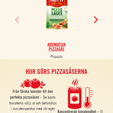
AROMATISK
KL
PIZZASÅS
Pizzasås
HUR GÖRS PIZZASÅSERNA
Från färska tomater till den
perfekta pizzasåsen –
De bästa
tomaterna väljs ut och behandlas
i rumstemperatur med vår egen
Koncentrerad tomatgodhet –
Vi