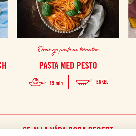
Orange pesto av tomater
CH
PASTA MED PESTO
ENKEL
15 min
SE ALLA VÅRA GODA RECEPT