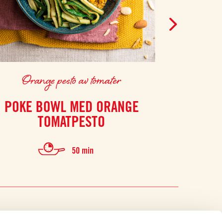
Orange pesto av tomater
Rö
POKE BOWL MED ORANGE
TORTI
TOMATPESTO
GRÖNSA
50 min