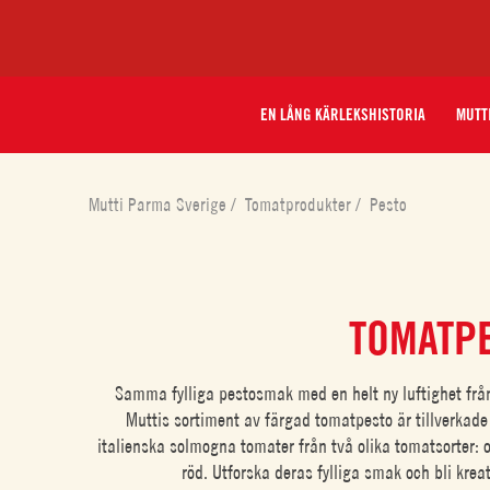
EN LÅNG KÄRLEKSHISTORIA
MUTT
Mutti Parma Sverige
/
Tomatprodukter
/
Pesto
TOMATP
Samma fylliga pestosmak med en helt ny luftighet frå
Muttis sortiment av färgad tomatpesto är tillverkad
italienska solmogna tomater från två olika tomatsorter: 
röd. Utforska deras fylliga smak och bli kreat