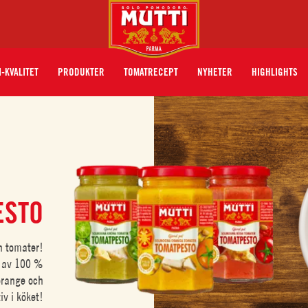
I-KVALITET
PRODUKTER
TOMATRECEPT
NYHETER
HIGHLIGHTS
ESTO
n tomater!
e av 100 %
orange och
iv i köket!