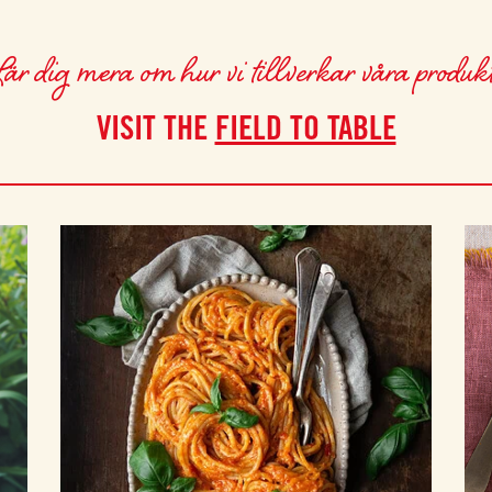
r dig mera om hur vi tillverkar våra produk
VISIT THE
FIELD TO TABLE