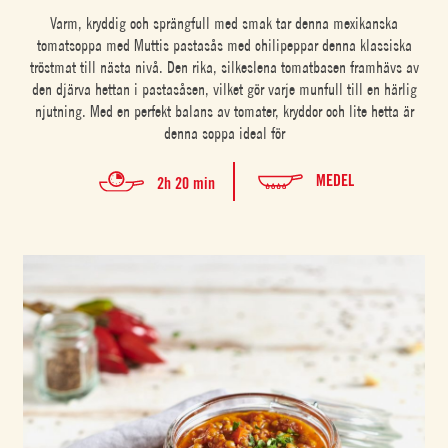
Varm, kryddig och sprängfull med smak tar denna mexikanska
tomatsoppa med Muttis pastasås med chilipeppar denna klassiska
tröstmat till nästa nivå. Den rika, silkeslena tomatbasen framhävs av
den djärva hettan i pastasåsen, vilket gör varje munfull till en härlig
njutning. Med en perfekt balans av tomater, kryddor och lite hetta är
denna soppa ideal för
MEDEL
2h 20 min