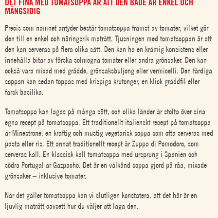
DET FINA MED TOMATSOPPA ÄR ATT DEN BÅDE ÄR ENKEL OCH
MÅNGSIDIG
Precis som namnet antyder består
tomatsoppa
främst av tomater, vilket gör
den till en enkel och näringsrik maträtt. Tjusningen med
tomatsoppa
n är att
den kan serveras på flera olika sätt. Den kan ha en krämig konsistens eller
innehålla bitar av färska solmogna tomater eller andra grönsaker. Den kan
också vara mixad med grädde, grönsaksbuljong eller vermicelli. Den färdiga
soppan kan sedan toppas med krispiga krutonger, en klick gräddfil eller
färsk basilika.
Tomatsoppa
kan lagas på många sätt, och olika länder är stolta över sina
egna
recept på tomatsoppa
. Ett traditionellt italienskt
recept på tomatsoppa
är Minestrone, en kraftig och mustig vegetarisk soppa som ofta serveras med
pasta eller ris. Ett annat traditionellt recept är Zuppa di Pomodoro, som
serveras kall. En klassisk kall
tomatsoppa
med ursprung i Spanien och
södra Portugal är Gazpacho. Det är en välkänd soppa gjord på råa, mixade
grönsaker – inklusive tomater.
När det gäller
tomatsoppa
kan vi slutligen konstatera, att det här är en
ljuvlig maträtt oavsett hur du väljer att laga den.