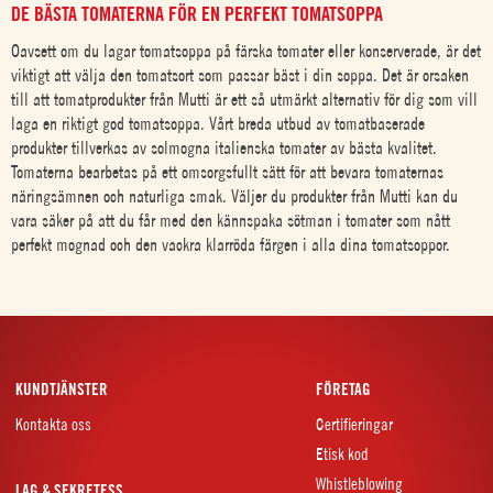
DE BÄSTA TOMATERNA FÖR EN PERFEKT TOMATSOPPA
Oavsett om du lagar
tomatsoppa på färska tomater
eller konserverade, är det
viktigt att välja den tomatsort som passar bäst i din soppa. Det är orsaken
till att tomatprodukter från Mutti är ett så utmärkt alternativ för dig som vill
laga en riktigt god
tomatsoppa
. Vårt breda utbud av tomatbaserade
produkter tillverkas av solmogna italienska tomater av bästa kvalitet.
Tomaterna bearbetas på ett omsorgsfullt sätt för att bevara tomaternas
näringsämnen och naturliga smak. Väljer du produkter från Mutti kan du
vara säker på att du får med den kännspaka sötman i tomater som nått
perfekt mognad och den vackra klarröda färgen i alla dina tomatsoppor.
KUNDTJÄNSTER
FÖRETAG
Kontakta oss
Certifieringar
Etisk kod
Whistleblowing
LAG & SEKRETESS