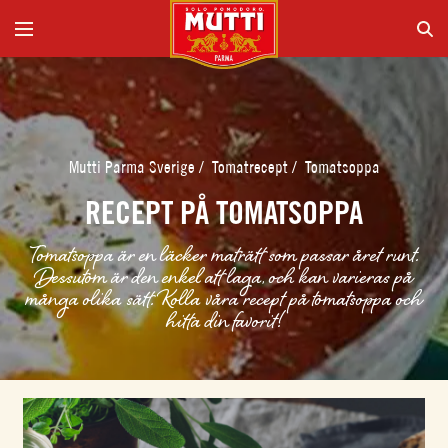
Mutti Parma Sverige
/
Tomatrecept
/
Tomatsoppa
RECEPT PÅ TOMATSOPPA
Tomatsoppa är en läcker maträtt som passar året runt.
Dessutom är den enkel att laga, och kan varieras på
många olika sätt. Kolla våra recept på tomatsoppa och
hitta din favorit!