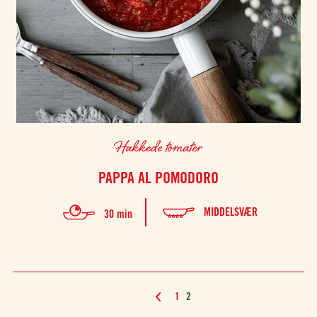
Hakkede tomater
PAPPA AL POMODORO
MIDDELSVÆR
30 min
1
2