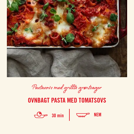
Pastasovs med grillte grøntsager
OVNBAGT PASTA MED TOMATSOVS
NEM
30 min