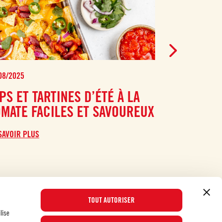
08/2025
13/08/2025
PS ET TARTINES D’ÉTÉ À LA
SUBLIME
OMATE FACILES ET SAVOUREUX
AVEC LES
SAVOIR PLUS
EN SAVOIR PLUS
TOUT AUTORISER
lise