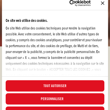
Ce site web utilise des cookies.
Ce site Web utilise des cookies techniques pour rendre la navigation
possible. Avec votre consentement, le site Web utilise d'autres types de
cookies, y compris des cookies analytiques, pour contrôler et pour évaluer
la performance du site, et des cookies de profilage, de Mutti et de tiers,
pour envoyer de la publicité, y compris de la publicité personnalisée. En
Nos recettes avec des tomates 100% italiennes
cliquant sur « X », vous fermez la bannière et consentez au dépôt
NOS RECETTES AVEC DES TOMATES
uniquement des cookies techniques nécessaires à la navigation sur le site
Web. En cliquant sur le bouton « ACCEPTER TOUS LES COOKIES ,» vous
100% ITALIENNES
donnez votre consentement à toutes les catégories de cookies, y compris
Découvrez nos recettes gourmandes
les cookies analytiques et de profilage. Vous pouvez à tout moment choisir
TOUT AUTORISER
les cookies auxquels vous souhaitez donner votre consentement et
C’est l’heure de cuisiner avec Mutti !
consulter la liste actualisée des cookies en cliquant sur le bouton «
Préparons des recettes avec des tomates absolument délicieuses en
GÉRER ». Pour plus d'informations, veuillez lire notre
PERSONNALISER
Politique d'utilisation
revisitant les classiques de la gastronomie italienne ! Avec Mutti, il y en a
des cookies
.
pour tous les goûts et toutes les envies. Retrouvez nos recettes à base de