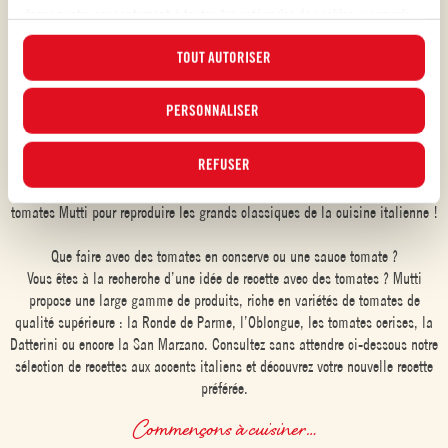
100% ITALIENNES
donnez votre consentement à toutes les catégories de cookies, y compris
Découvrez nos recettes gourmandes
les cookies analytiques et de profilage. Vous pouvez à tout moment choisir
TOUT AUTORISER
les cookies auxquels vous souhaitez donner votre consentement et
C’est l’heure de cuisiner avec Mutti !
consulter la liste actualisée des cookies en cliquant sur le bouton «
Préparons des recettes avec des tomates absolument délicieuses en
GÉRER ». Pour plus d'informations, veuillez lire notre
PERSONNALISER
Politique d'utilisation
revisitant les classiques de la gastronomie italienne ! Avec Mutti, il y en a
des cookies
.
pour tous les goûts et toutes les envies. Retrouvez nos recettes à base de
REFUSER
pulpe de tomates, de purée de tomates, tomates pelées, concentré de
tomates, sauce pizza et bien d’autres conserves de tomates et sauces
tomates Mutti pour reproduire les grands classiques de la cuisine italienne !
Que faire avec des tomates en conserve ou une sauce tomate ?
Vous êtes à la recherche d’une idée de recette avec des tomates ? Mutti
propose une large gamme de produits, riche en variétés de tomates de
qualité supérieure : la Ronde de Parme, l’Oblongue, les tomates cerises, la
Datterini ou encore la San Marzano. Consultez sans attendre ci-dessous notre
sélection de recettes aux accents italiens et découvrez votre nouvelle recette
préférée.
Commençons à cuisiner…