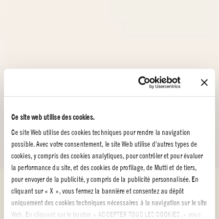
Ce site web utilise des cookies.
Ce site Web utilise des cookies techniques pour rendre la navigation
possible. Avec votre consentement, le site Web utilise d'autres types de
cookies, y compris des cookies analytiques, pour contrôler et pour évaluer
la performance du site, et des cookies de profilage, de Mutti et de tiers,
pour envoyer de la publicité, y compris de la publicité personnalisée. En
Nos recettes avec des tomates 100% italiennes
cliquant sur « X », vous fermez la bannière et consentez au dépôt
NOS RECETTES AVEC DES TOMATES
uniquement des cookies techniques nécessaires à la navigation sur le site
Web. En cliquant sur le bouton « ACCEPTER TOUS LES COOKIES ,» vous