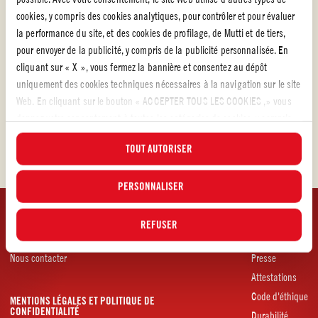
cookies, y compris des cookies analytiques, pour contrôler et pour évaluer
la performance du site, et des cookies de profilage, de Mutti et de tiers,
pour envoyer de la publicité, y compris de la publicité personnalisée. En
cliquant sur « X », vous fermez la bannière et consentez au dépôt
29/01/2021
uniquement des cookies techniques nécessaires à la navigation sur le site
LE PETIT DERNIER DE LA GAMME BIO MUTTI : LE
Web. En cliquant sur le bouton « ACCEPTER TOUS LES COOKIES ,» vous
DOUBLE CONCENTRÉ DE TOMATES BIO
donnez votre consentement à toutes les catégories de cookies, y compris
les cookies analytiques et de profilage. Vous pouvez à tout moment choisir
EN SAVOIR PLUS
TOUT AUTORISER
les cookies auxquels vous souhaitez donner votre consentement et
consulter la liste actualisée des cookies en cliquant sur le bouton «
GÉRER ». Pour plus d'informations, veuillez lire notre
PERSONNALISER
Politique d'utilisation
des cookies
.
REFUSER
SERVICES CLIENT
ENTREPRISE
Nous contacter
Presse
Attestations
Code d'éthique
MENTIONS LÉGALES ET POLITIQUE DE
CONFIDENTIALITÉ
Durabilité