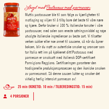
Laget med
Pastasaus med parmesan
Muttis pastasauser ble til som følge av kjærligheten til
matlaging og viljen til å tilby bare det beste til våre nære
og kjære. Derfor bruker vi 100 % italienske tomater i våre
pastasauser, med solen som eneste søtningsmiddel og nøye
utvalgte italienske ingredienser av beste sort. Vi tilsetter
verken sukker eller noe annet til sausene, så når du åpner
boksen, blir du møtt av autentiske smaker og aromaer som
tar Italia rett inn på kjøkkenet ditt!Pastasaus med
parmesan er smaksatt med italiensk DOP-sertifisert
Parmigiano Reggiano. Sertifiseringen garanterer den
tradisjonelle produksjonsprosessen og den ikoniske smaken
av parmesanost. Så denne sausen lukter og smaker det
virkelig herlig intensivt parmesan av!
25 min (KOKETID: 10 min / TILBEREDINGSTID: 15 min)
4 PORSJONER