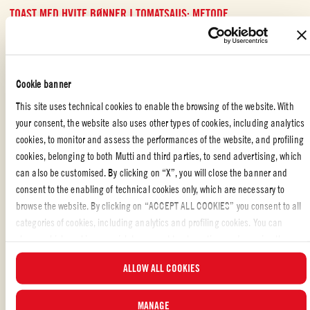
TOAST MED HVITE BØNNER I TOMATSAUS: METODE
Hakk hvitløk og løk. Fres løk og hvitløk forsiktig i litt olivenolje i en
stekepanne.
Tilsett bønnene. Tilsett salt og pepper. Tilsett Mutti Tomatsaus
Cookie banner
Parmesan og la småkoke i 10 minutter.
This site uses technical cookies to enable the browsing of the website. With
your consent, the website also uses other types of cookies, including analytics
Rist brødskivene og anrett bønner og tomatsaus på dem. Hell over
cookies, to monitor and assess the performances of the website, and profiling
litt olivenolje. Spises med én gang!
cookies, belonging to both Mutti and third parties, to send advertising, which
can also be customised. By clicking on “X”, you will close the banner and
consent to the enabling of technical cookies only, which are necessary to
browse the website. By clicking on “ACCEPT ALL COOKIES” you consent to all
categories of cookies, including analytics and profiling cookies. You can
ET ENKELT MEN METTENDE MÅLTID
choose which cookies you wish to consent to at any time and examine the
updated list of cookies by clicking on “MANAGE”. For more information, please
Denne oppskriften har enkle ingredienser, men gir et høyst tilfredsstillende
ALLOW ALL COOKIES
read our
Cookie Policy
.
måltid. De kremete hvite bønnene og den fyldige tomatsausen utgjør til
sammen det perfekte kosemåltidet.
MANAGE