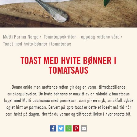
Mutti Parma Norge
/
Tomatoppskrifter – oppdag rettene våre
/
Toast med hvite bønner i tomatsaus
TOAST MED HVITE BØNNER I
TOMATSAUS
Denne enkle men mettende retten gir deg en varm, tilfredsstillende
smaksopplevelse. De hvite bønnene er omgitt av en rikholdig tomatsaus
laget med Mutti pastasaus med parmesan, som gir en myk, smakfull dybde
og et hint av parmesan. Servert på sprø toast er dette et ideelt måltid når
som helst på dagen. Her får du varme og tilfredsstillelse i hver eneste bit.