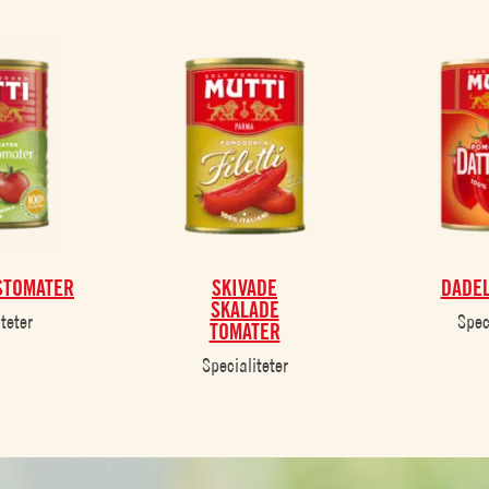
STOMATER
SKIVADE
DADE
SKALADE
teter
Spec
TOMATER
Specialiteter