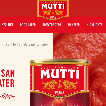
I-KVALITET
PRODUKTER
TOMATRECEPT
NYHETER
HIGHLIGHTS
la skalade San Marzano tomater
 SAN
ATER
liteter