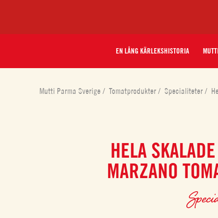
EN LÅNG KÄRLEKSHISTORIA
MUTT
Mutti Parma Sverige
/
Tomatprodukter
/
Specialiteter
/
He
HELA SKALADE
MARZANO TOM
Specia