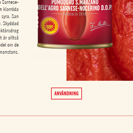
o Sarnese-
n klarröda
 syra. San
). Skyddad
aktärsdrag
t är alltså
edel om de
nnanstans.
ANVÄNDNING