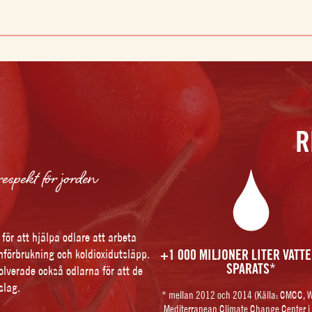
R
respekt för jorden
för att hjälpa odlare att arbeta
nförbrukning och koldioxidutsläpp.
+1 000 MILJONER LITER VATT
SPARATS*
olverade också odlarna för att de
slag.
* mellan 2012 och 2014 (Källa: CMCC,
Mediterranean Climate Change Center i I