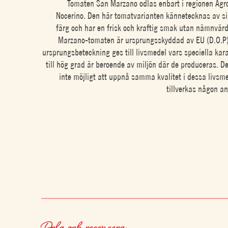
Tomaten San Marzano odlas enbart i regionen Agr
Nocerino. Den här tomatvarianten kännetecknas av si
färg och har en frisk och kraftig smak utan nämnvärd
Marzano-tomaten är ursprungsskyddad av EU (D.O.P
ursprungsbeteckning ges till livsmedel vars speciella kar
till hög grad är beroende av miljön där de produceras. De
inte möjligt att uppnå samma kvalitet i dessa livsm
tillverkas någon a
Dela och recensera