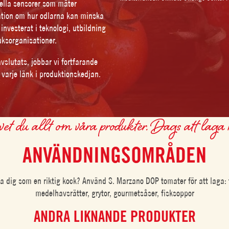
ella sensorer som mäter
mation om hur odlarna kan minska
 investerat i teknologi, utbildning
uksorganisationer.
vslutats, jobbar vi fortfarande
 varje länk i produktionskedjan.
et du allt om våra produkter. Dags att laga
ANVÄNDNINGSOMRÅDEN
na dig som en riktig kock? Använd S. Marzano DOP tomater för att laga: t
medelhavsrätter, grytor, gourmetsåser, fisksoppor
ANDRA LIKNANDE PRODUKTER