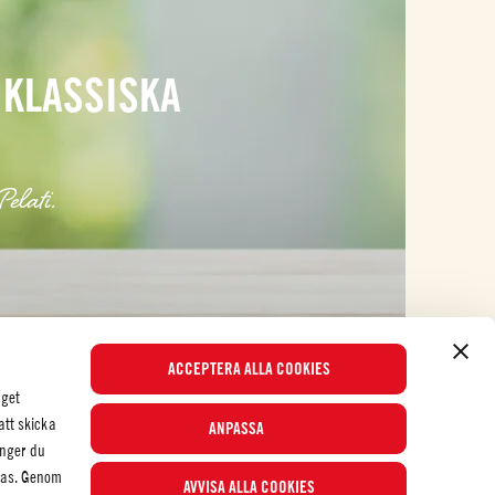
 KLASSISKA
elati.
ACCEPTERA ALLA COOKIES
nget
att skicka
ANPASSA
nger du
eras. Genom
AVVISA ALLA COOKIES