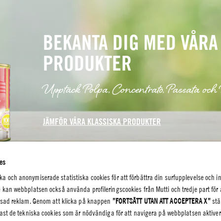
BEKANTA DIG MED VÅRA
PRODUKTER
Upptäck Polpa, Concentrato, Passata och P
JÄMFÖR VÅRA KLASSISKA PRODUKTER
es
 och anonymiserade statistiska cookies för att förbättra din surfupplevelse och i
 kan webbplatsen också använda profileringscookies från Mutti och tredje part för 
assad reklam. Genom att klicka på knappen
”FORTSÄTT UTAN ATT ACCEPTERA X”
stä
dast de tekniska cookies som är nödvändiga för att navigera på webbplatsen aktiv