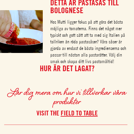
DETTA ÄR PASTASÅS TILL
BOLOGNESE
Hos Mutti ligger fokus på att göra det bästa
möjliga av tomaterna. Finns det något mer
typiskt och gott sätt att ta med sig Italien på
tallriken än röda pastasåser? Våra såser är
gjorda av endast de bästa ingredienserna och
passar till nästan alla pastarätter. Välj din
smak och skapa ditt livs pastamåltid!
HUR ÄR DET LAGAT?
Lär dig mera om hur vi tillverkar våra
produkter
VISIT THE
FIELD TO TABLE