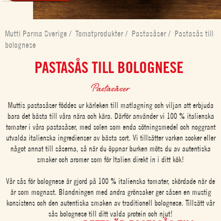
Mutti Parma Sverige
/
Tomatprodukter
/
Pastasåser
/
Pastasås till
bolognese
PASTASÅS TILL BOLOGNESE
Pastasåser
Muttis pastasåser föddes ur kärleken till matlagning och viljan att erbjuda
bara det bästa till våra nära och kära. Därför använder vi 100 % italienska
tomater i våra pastasåser, med solen som enda sötningsmedel och noggrant
utvalda italienska ingredienser av bästa sort. Vi tillsätter varken socker eller
något annat till såserna, så när du öppnar burken möts du av autentiska
smaker och aromer som för Italien direkt in i ditt kök!
Vår sås för bolognese är gjord på 100 % italienska tomater, skördade när de
är som mognast. Blandningen med andra grönsaker ger såsen en mustig
konsistens och den autentiska smaken av traditionell bolognese. Tillsätt vår
sås bolognese till ditt valda protein och njut!