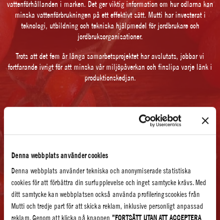
vattenförhållanden i marken. Det ger viktig information om hur odlarna kan
minska vattenförbrukningen på ett effektivt sätt. Mutti har investerat i
teknologi, utbildning och tekniska hjälpmedel för jordbrukare och
jordbruksorganisationer.
Trots att det fem år långa samarbetsprojektet har avslutats, jobbar vi
fortfarande ivrigt för att minska vår miljöpåverkan och finslipa varje länk i
produktionskedjan.
RESULTAT:
Denna webbplats använder cookies
Denna webbplats använder tekniska och anonymiserade statistiska
+1 000 MILJONER LITER VATTEN HAR SPARATS*
cookies för att förbättra din surfupplevelse och inget samtycke krävs. Med
ditt samtycke kan webbplatsen också använda profileringscookies från
* mellan 2012 och 2014 (Källa: CMCC, WWF and Mediterranean Climate Change
Mutti och tredje part för att skicka reklam, inklusive personligt anpassad
Center i Italien)
reklam. Genom att klicka på knappen
”FORTSÄTT UTAN ATT ACCEPTERA