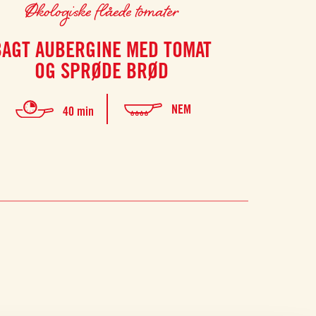
Økologiske flåede tomater
Økolo
BAGT AUBERGINE MED TOMAT
KOLD
OG SPRØDE BRØD
RICOTT
NEM
40 min