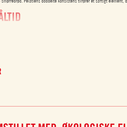
ke smørrebrød. Pelatiens dobbelte konsistens tilfører et saftigt elemen
ÅLTID
ellemmåltid. De delikate tomater fremhæver æggenes naturlige smag og 
K VALG
fredsstillende måltid.
R