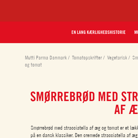
EN LANG KÆRLIGHEDSHISTORIE
MU
Mutti Parma Danmark
/
Tomatopskrifter
/
Vegetarisk
/
Sm
og tomat
SMØRREBRØD MED STR
AF Æ
Smørrebrød med stracciatella af æg og tomat er et lække
på en dansk klassiker. Den cremede stracciatella af æg 