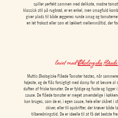
spiller perfekt sammen med delikate, modne tomate
klassisk stil på rugbrød, er en enkel, men smagfuld komb
giver plads til både æggenes runde smag og tomaternes f
en let frokost eller som et lækkert mellemmåltid, der f
lavet med
Økologiske flåede
Muttis Økologiske Flåede Tomater høstes, når sommeren
højeste, og de flås forsigtigt med damp for at bevare a
duften af friske tomater. De er fyldige og faste og ligger 
sauce. De flåede tomater er meget anvendelige i køkkene
kan bruges, som de er, i egen sauce, hele eller skåret i st
skiver, eller til opskrifter, der kræver både l
tilberedningstid. De er ideelle til at få det bedste fr