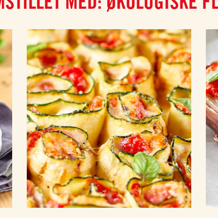
STILLET MED: ØKOLOGISKE F