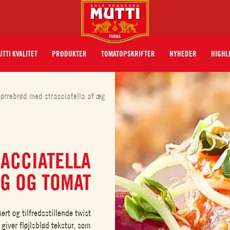
TTI KVALITET
PRODUKTER
TOMATOPSKRIFTER
NYHEDER
HIGHL
ørrebrød med stracciatella af æg
ACCIATELLA
G OG TOMAT
rt og tilfredsstillende twist
giver fløjlsblød tekstur, som