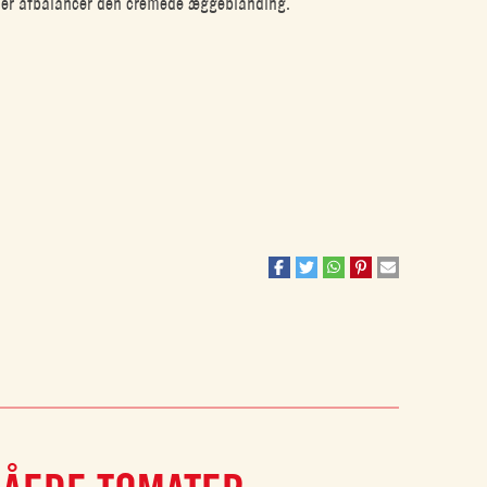
t, der afbalancer den cremede æggeblanding.
gør hver bid forfriskende og tilfredsstillende.