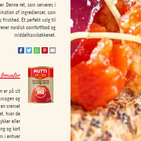
r. Denne ret, som serveres i
ination af ingredienser, som
riskhed. Et perfekt valg til
orener nordisk comfortfood og
middelhavskøkkenet.
 tomater
 er på sit
l smagen og
i en cremet
t, hvor de
ykker eller
ang og kort
em i enhver