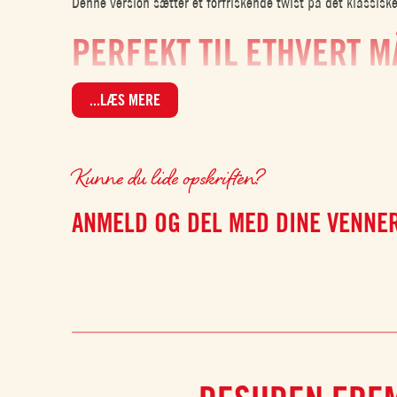
Denne version sætter et forfriskende twist på det klassis
PERFEKT TIL ETHVERT M
Denne ret fungerer godt som både morgenmad, frokost og m
...LÆS MERE
ET LÆKKERT VEGETARIS
Kunne du lide opskriften?
Smørrebrødet er et perfekt vegetarisk valg – et let, men til
ANMELD OG DEL MED DINE VENNE