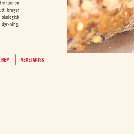
ttraktionen
tti bruger
% økologisk
dyrkning.
NEM
VEGETARISK