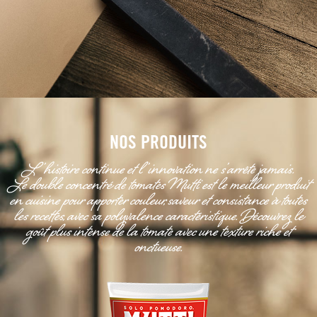
NOS PRODUITS
L’histoire continue et l’innovation ne s’arrête jamais.
Le double concentré de tomates Mutti est le meilleur produit
en cuisine pour apporter couleur, saveur et consistance à toutes
les recettes, avec sa polyvalence caractéristique. Découvrez le
goût plus intense de la tomate avec une texture riche et
onctueuse.