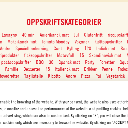
OPPSKRIFTSKATEGORIER
Lasagne
40 min
Amerikansk mat
Jul
Glutenfritt
risoppskrif
in
Meksikansk mat
Tomato Monday
Vegansk
kjøttoppskrifter
Andre
Spesiell anledning
Sunt
Kylling
120
Indisk mat
Rask
iprodukter
fiskeoppskrifter
Matavfall
15
Skandinavisk mat
pastaoppskrifter
BBQ
30
Spansk mat
Party
Forretter
Squ
Familie
Desserter
45
Italiensk mat
Drikker
Penne
Froko
Hovedretter
Tagliatelle
Risotto
Andre
Pizza
Pai
Vegetarisk
Fisk
Kjøtt
Ris
Pasta
 enable the browsing of the website. With your consent, the website also uses other t
es, to monitor and assess the performances of the website, and profiling cookies, be
end advertising, which can also be customised. By clicking on “X”, you will close the
K OG
al cookies only, which are necessary to browse the website. By clicking on “ACCEPT 
VERN