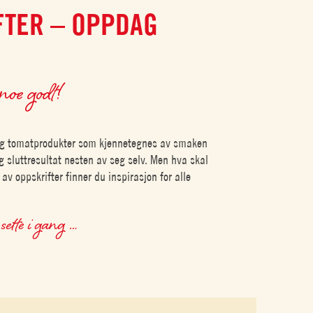
FTER – OPPDAG
 noe godt!
t og tomatprodukter som kjennetegnes av smaken
g sluttresultat nesten av seg selv. Men hva skal
 av oppskrifter finner du inspirasjon for alle
sette i gang …