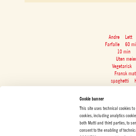
Andre
Lett
Farfalle
60 m
10 min
Uten meier
Vegetarisk
Fransk mat
spaghetti
Cookie banner
This site uses technical cookies to
cookies, including analytics cooki
both Mutti and third parties, to s
KUNDESERVICE
BEDRIFT
JURIDIS
consent to the enabling of technic
PERSON