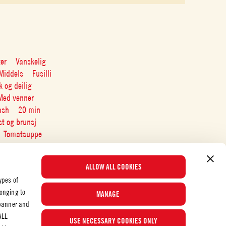
ter
Vanskelig
Middels
Fusilli
 og deilig
Med venner
ash
20 min
st og brunsj
Tomatsuppe
ALLOW ALL COOKIES
ypes of
longing to
MANAGE
 banner and
Populære oppskrifter
ALL
USE NECESSARY COOKIES ONLY