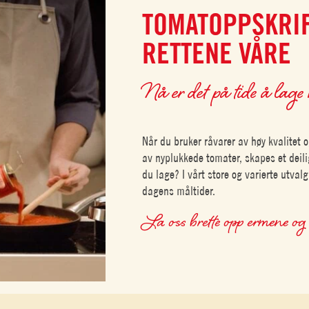
TOMATOPPSKRI
RETTENE VÅRE
Nå er det på tide å lage
Når du bruker råvarer av høy kvalite
av nyplukkede tomater, skapes et deili
du lage? I vårt store og varierte utvalg
dagens måltider.
La oss brette opp ermene og 