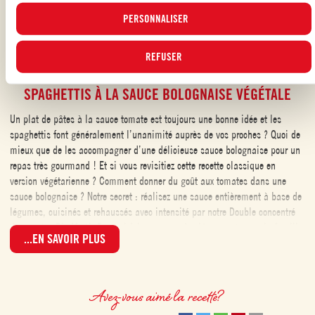
actualisée des cookies en cliquant sur le bouton « GÉRER ». Pour plus
d'informations, veuillez lire notre
PERSONNALISER
Politique d'utilisation des cookies
.
PÂTES À LA TOMATE
REFUSER
SPAGHETTIS À LA SAUCE BOLOGNAISE VÉGÉTALE
Un plat de pâtes à la sauce tomate est toujours une bonne idée et les
spaghettis font généralement l’unanimité auprès de vos proches ? Quoi de
mieux que de les accompagner d’une délicieuse sauce bolognaise pour un
repas très gourmand ! Et si vous revisitiez cette recette classique en
version végétarienne ? Comment donner du goût aux tomates dans une
sauce bolognaise ? Notre secret : réalisez une sauce entièrement à base de
légumes, cuisinés et rehaussés avec intensité par notre Double concentré
de tomates Bio Mutti. De quoi faire manger des légumes à toute la famille
...EN SAVOIR PLUS
avec plaisir et facilité ! Les spaghettis à la bolognaise végétale seront une
idée géniale pour faire manger plus de légumes aux enfants et pour les
adultes en quête de nouvelles idées de recettes végétariennes ! Une recette
avec des tomates bio à tester d’urgence !
Avez-vous aimé la recette?