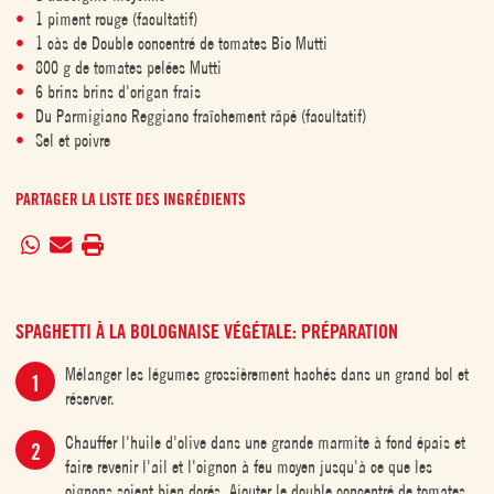
1 piment rouge (facultatif)
1 càs de Double concentré de tomates Bio Mutti
800 g de tomates pelées Mutti
6 brins brins d'origan frais
Du Parmigiano Reggiano fraîchement râpé (facultatif)
Sel et poivre
PARTAGER LA LISTE DES INGRÉDIENTS
SPAGHETTI À LA BOLOGNAISE VÉGÉTALE: PRÉPARATION
Mélanger les légumes grossièrement hachés dans un grand bol et
réserver.
Chauffer l'huile d'olive dans une grande marmite à fond épais et
faire revenir l'ail et l'oignon à feu moyen jusqu'à ce que les
oignons soient bien dorés. Ajouter le double concentré de tomates