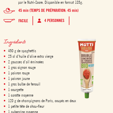
par le Nutri-Score. Disponible en format 185g.
45 min (TEMPS DE PRÉPARATION: 45 min)
4 PERSONNES
FACILE
Ingrédients
450 g de spaghettis
25 cl d'huile d'olive extra vierge
2 gousses d'ail émincées
1 gros oignon rouge
1 poivron rouge
1 poivron jaune
1 gros bulbe de fenouil
1 courgette
1 carotte moyenne
120 g de champignons de Paris, coupés en deux
1 petite tête de chou-fleur
1 aubergine moyenne