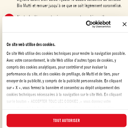
Bio Mutti et remuer jusqu'à ce que ce soit légèrement caramélisé.
Ajouter les légumes et cuire, en remuant pour bien mélanger,
jusqu'à ce que les légumes soient enrobés d'huile et qu’ils soient
dorés. Ajouter les tomates pelées Mutti, bien mélanger et réduire à
feu doux. Laisser mijoter doucement pendant une demi-heure, en
remuant souvent, jusqu'à ce que la sauce soit très épaisse et ait
Ce site web utilise des cookies.
une couleur rouge intense. Si elle s’épaissit trop rapidement,
Ce site Web utilise des cookies techniques pour rendre la navigation possible.
incorporer petit à petit une petite quantité d'eau, si besoin. Lorsque
Avec votre consentement, le site Web utilise d'autres types de cookies, y
la sauce est terminée, la mettre de côté pendant la cuisson des
compris des cookies analytiques, pour contrôler et pour évaluer la
pâtes. Conserver un peu d’eau de cuisson des pâtes si la sauce est
trop épaisse.
performance du site, et des cookies de profilage, de Mutti et de tiers, pour
envoyer de la publicité, y compris de la publicité personnalisée. En cliquant
Ajouter les pâtes égouttées à la sauce et mélanger pendant deux
sur « X », vous fermez la bannière et consentez au dépôt uniquement des
minutes à feu doux, en veillant à ce que les pâtes ne collent pas
cookies techniques nécessaires à la navigation sur le site Web. En cliquant
au fond de la casserole. Répartir les pâtes sur le plat de service,
sur le bouton « ACCEPTER TOUS LES COOKIES ,» vous donnez votre
saupoudrer de fromage Parmigiano Reggiano fraîchement râpé et
consentement à toutes les catégories de cookies, y compris les cookies
servir, c’est prêt !
analytiques et de profilage. Vous pouvez à tout moment choisir les cookies
TOUT AUTORISER
auxquels vous souhaitez donner votre consentement et consulter la liste