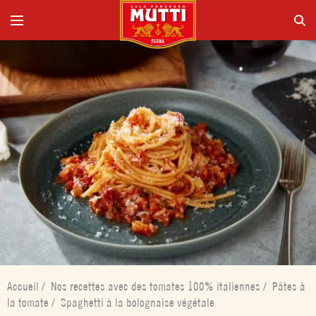
Accueil
/
Nos recettes avec des tomates 100% italiennes
/
Pâtes à
la tomate
/
Spaghetti à la bolognaise végétale