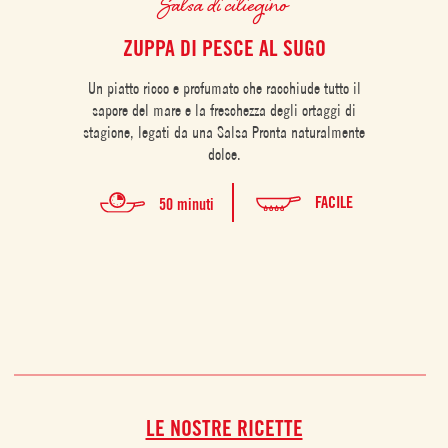
Salsa di ciliegino
ZUPPA DI PESCE AL SUGO
TA
Un piatto ricco e profumato che racchiude tutto il
sapore del mare e la freschezza degli ortaggi di
stagione, legati da una Salsa Pronta naturalmente
dolce.
FACILE
50 minuti
LE NOSTRE RICETTE