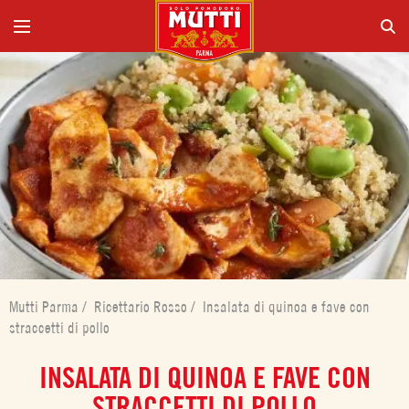
Mutti Parma
/
Ricettario Rosso
/
Insalata di quinoa e fave con
straccetti di pollo
INSALATA DI QUINOA E FAVE CON
STRACCETTI DI POLLO