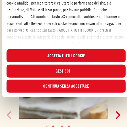
cookie analitici, per monitorare e valutare le performance del sito, e di
ALTRE RICETTE REALIZZATE CON
profilazione, di Mutti e di terza parte, per inviare pubblicità, anche
personalizzata. Cliccando sul tasto «X» procedi allachiusura del banner e
acconsenti all’attivazione dei soli cookie tecnici, necessari alla navigazione
del sito web. Cliccando sul tasto «ACCETTA TUTTI I COOKIE» presti il
consenso a tutte le categorie di cookie, inclusi quelli analitici e di profilazione.
In qualsiasi momento puoi scegliere a quali cookie prestare il consenso e
visualizzare l’elenco aggiornato dei cookie attraverso il pulsante “GESTISCI”.
ACCETTA TUTTI I COOKIE
Per maggiori informazioni, ti invitiamo a leggere la nostra
Cookie Policy
.
GESTISCI
CONTINUA SENZA ACCETTARE