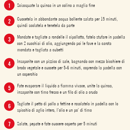
Sciacquate la quinoa in un colino a maglia fine
Cuocetela in abbondante acqua bollente salata per 15 minuti,
quindi scolatela e tenetela da parte
Mondate e tagliate a rondelle il cipollotto, fatelo stufare in padella
con 2 cucchiai di olio, aggiungendo poi le fave e la carota
mondata e tagliata a cubetti
Insaporite con un pizzico di sale, bagnando con mezzo bicchiere di
brodo vegetale e cuocete per 5-6 minuti, coprendo la padella con
un coperchio
Fate evaporare il liquido a fiamma vivace, unite la quinoa,
insaporite con timo fresco e un filo di olio a crudo
Tagliate il petto di pollo a fettine e rosolatelo in padella con lo
spicchio di aglio intero, l’olio e un po’ di timo
Salate, pepate e fate cuocere coperto per 5 minuti