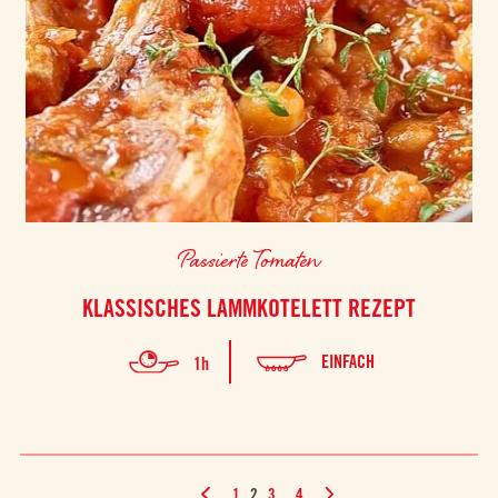
Passierte Tomaten
KLASSISCHES LAMMKOTELETT REZEPT
EINFACH
1h
1
2
3
4