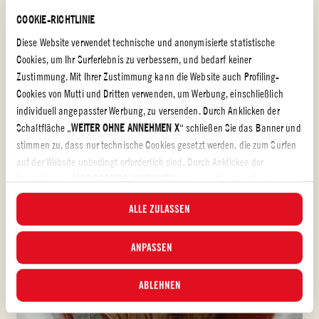
COOKIE-RICHTLINIE
HÄHNCHENBRUSTZÖPFE MIT DATTELTOMATEN
Diese Website verwendet technische und anonymisierte statistische
Cookies, um Ihr Surferlebnis zu verbessern, und bedarf keiner
EINFACH
15 min
Zustimmung. Mit Ihrer Zustimmung kann die Website auch Profiling-
Cookies von Mutti und Dritten verwenden, um Werbung, einschließlich
individuell angepasster Werbung, zu versenden. Durch Anklicken der
Schaltfläche „
WEITER OHNE ANNEHMEN X
“ schließen Sie das Banner und
stimmen zu, dass nur technische Cookies gesetzt werden, die zum Surfen
auf der Website unbedingt erforderlich sind. Durch Anklicken der
Schaltfläche „
ALLE COOKIES ANNEHMEN
“ stimmen Sie allen Cookie-
Kategorien zu, einschließlich Analyse- und Profiling-Cookies. Durch Klick
ALLE ZULASSEN
auf die Schaltfläche „
ALLE COOKIES ABLEHNEN
“ werden nur technische
Cookies und anonymisierte statistische Cookies angenommen.In diesem
Banner können Sie die Kategorien der Cookies, die Sie annehmen
ANPASSEN
möchten, durch Ankreuzen und Anklicken der Schaltfläche „
GEWÄHLTE
ANNEHMEN
“ an- oder abwählen. Über Cookie-Einstellungen können Sie
ABLEHNEN
jederzeit auswählen, welchen Cookies Sie zustimmen möchten und die
aktualisierte Liste der Cookies einsehen. Weitere Informationen finden Sie