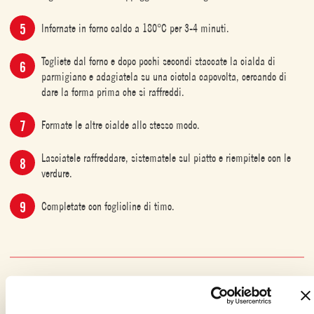
Infornate in forno caldo a 180°C per 3-4 minuti.
Togliete dal forno e dopo pochi secondi staccate la cialda di
parmigiano e adagiatela su una ciotola capovolta, cercando di
dare la forma prima che si raffreddi.
Formate le altre cialde allo stesso modo.
Lasciatele raffreddare, sistematele sul piatto e riempitele con le
verdure.
Completate con foglioline di timo.
IN FAMIGLIA
,
VELOCE MA BUONO
,
GIORNO DI FESTA
,
CON GLI
AMICI
,
ANTIPASTO / FINGER FOOD
,
SECONDO
,
VERDURE