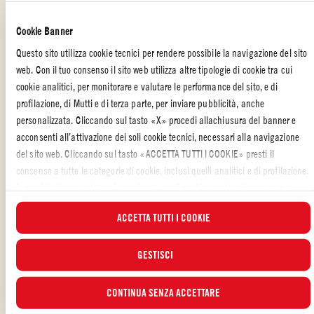
Ti è piaciuta la ricetta?
Cookie Banner
CONDIVIDILA CON I TUOI AMICI
Questo sito utilizza cookie tecnici per rendere possibile la navigazione del sito
web. Con il tuo consenso il sito web utilizza altre tipologie di cookie tra cui
cookie analitici, per monitorare e valutare le performance del sito, e di
profilazione, di Mutti e di terza parte, per inviare pubblicità, anche
personalizzata. Cliccando sul tasto «X» procedi allachiusura del banner e
acconsenti all’attivazione dei soli cookie tecnici, necessari alla navigazione
del sito web. Cliccando sul tasto «ACCETTA TUTTI I COOKIE» presti il
ALTRE RICETTE REALIZZATE CON
consenso a tutte le categorie di cookie, inclusi quelli analitici e di profilazione.
In qualsiasi momento puoi scegliere a quali cookie prestare il consenso e
visualizzare l’elenco aggiornato dei cookie attraverso il pulsante “GESTISCI”.
ACCETTA TUTTI I COOKIE
Per maggiori informazioni, ti invitiamo a leggere la nostra
Cookie Policy
.
GESTISCI
CONTINUA SENZA ACCETTARE