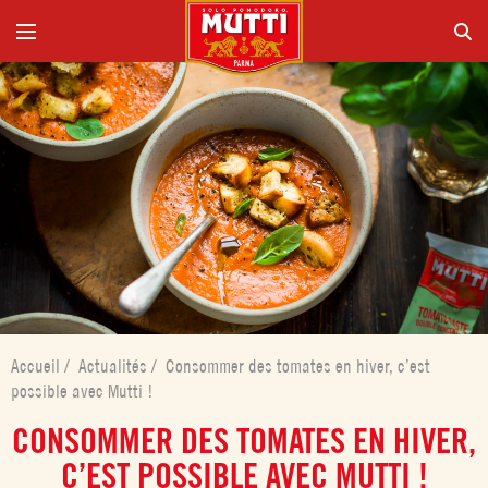
Accueil
/
Actualités
/
Consommer des tomates en hiver, c’est
possible avec Mutti !
CONSOMMER DES TOMATES EN HIVER,
C’EST POSSIBLE AVEC MUTTI !