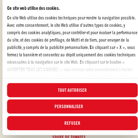
Ce site web utilise des cookies.
Piochez parmi nos idées de recettes
hivernales avec les produits Mutti
Ce site Web utilise des cookies techniques pour rendre la navigation possible.
Avec votre consentement, le site Web utilise d'autres types de cookies, y
compris des cookies analytiques, pour contrôler et pour évaluer la performance
du site, et des cookies de profilage, de Mutti et de tiers, pour envoyer de la
publicité, y compris de la publicité personnalisée. En cliquant sur « X », vous
fermez la bannière et consentez au dépôt uniquement des cookies techniques
nécessaires à la navigation sur le site Web. En cliquant sur le bouton «
ACCEPTER TOUS LES COOKIES ,» vous donnez votre consentement à toutes
les catégories de cookies, y compris les cookies analytiques et de profilage.
Vous pouvez à tout moment choisir les cookies auxquels vous souhaitez donner
TOUT AUTORISER
votre consentement et consulter la liste actualisée des cookies en cliquant sur
le bouton « GÉRER ». Pour plus d'informations, veuillez lire notre
Politique
d'utilisation des cookies
.
PERSONNALISER
REFUSER
SOUPE DE TOMATES