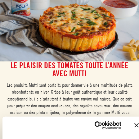
LE PLAISIR DES TOMATES TOUTE L’ANNÉE
AVEC MUTTI
Les produits Mutti sont parfaits pour donner vie à une multitude de plats
réconfortants en hiver. Grâce à leur goût authentique et leur qualité
exceptionnelle, ils s’adaptent à toutes vos envies culinaires. Que ce soit
pour préparer des soupes onctueuses, des ragoûts savoureux, des sauces
maison ou des plats mijotés, la polyvalence de la gamme Mutti vous
permet de cuisiner facilement des recettes gourmandes et adaptées à la
saison. Avec Mutti, chaque produit devient une base idéale pour réchauffer
vos soirées d’hiver et sublimer vos repas.