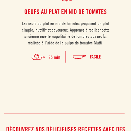
OEUFS AU PLAT EN NID DE TOMATES
VEL
Les œufs au plat en nid de tomates proposent un plat
simple, nutritif et savoureux. Apprenez à réaliser cette
Le ve
ancienne recette napolitaine de tomates aux oeufs,
est 
réalisée à l’aide de la pulpe de tomates Mutti.
repas
gou
FACILE
35 min
DÉCOUVREZ NOS DÉLICIEUSES RECETTES AVEC DES