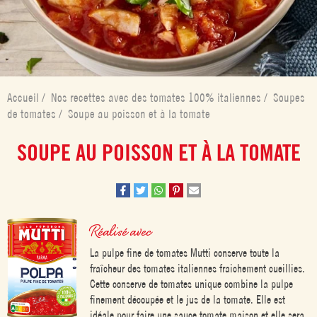
Accueil
/
Nos recettes avec des tomates 100% italiennes
/
Soupes
de tomates
/
Soupe au poisson et à la tomate
SOUPE AU POISSON ET À LA TOMATE
Réalisé avec
La pulpe fine de tomates Mutti conserve toute la
fraîcheur des tomates italiennes fraichement cueillies.
Cette conserve de tomates unique combine la pulpe
finement découpée et le jus de la tomate. Elle est
idéale pour faire une sauce tomate maison et elle sera