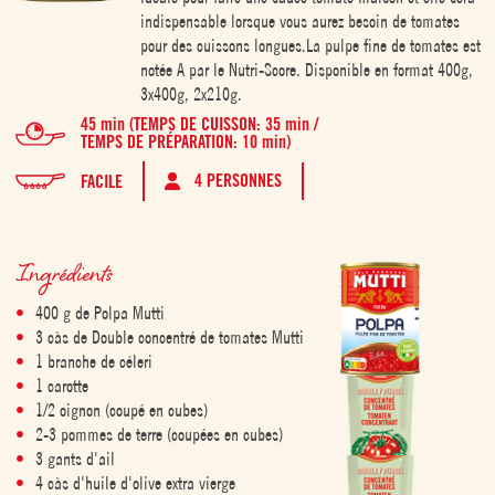
indispensable lorsque vous aurez besoin de tomates
pour des cuissons longues.La pulpe fine de tomates est
notée A par le Nutri-Score. Disponible en format 400g,
3x400g, 2x210g.
45 min (TEMPS DE CUISSON: 35 min /
TEMPS DE PRÉPARATION: 10 min)
4 PERSONNES
FACILE
Ingrédients
400 g de Polpa Mutti
3 càs de Double concentré de tomates Mutti
1 branche de céleri
1 carotte
1/2 oignon (coupé en cubes)
2-3 pommes de terre (coupées en cubes)
3 gants d'ail
4 càs d'huile d'olive extra vierge