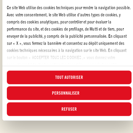
pendant 30 minutes. Assaisonner avec du sel et du poivre (et du
Ce site Web utilise des cookies techniques pour rendre la navigation possible.
safran).
Avec votre consentement, le site Web utilise d'autres types de cookies, y
Saupoudrer la soupe de persil et de basilic et servir avec du pain
compris des cookies analytiques, pour contrôler et pour évaluer la
grillé.
performance du site, et des cookies de profilage, de Mutti et de tiers, pour
envoyer de la publicité, y compris de la publicité personnalisée. En cliquant
sur « X », vous fermez la bannière et consentez au dépôt uniquement des
cookies techniques nécessaires à la navigation sur le site Web. En cliquant
PLATS AVEC DES TOMATES
,
SOUPES DE TOMATES
sur le bouton « ACCEPTER TOUS LES COOKIES ,» vous donnez votre
consentement à toutes les catégories de cookies, y compris les cookies
analytiques et de profilage. Vous pouvez à tout moment choisir les cookies
Avez-vous aimé la recette?
TOUT AUTORISER
auxquels vous souhaitez donner votre consentement et consulter la liste
PARTAGER LA RECETTE
actualisée des cookies en cliquant sur le bouton « GÉRER ». Pour plus
d'informations, veuillez lire notre
PERSONNALISER
Politique d'utilisation des cookies
.
REFUSER