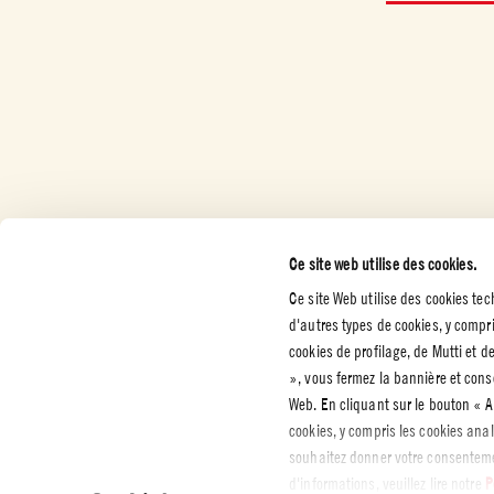
Ce site web utilise des cookies.
Ce site Web utilise des cookies te
d'autres types de cookies, y compri
SERVICES CLIENT
ENTREPRISE
MENTIO
cookies de profilage, de Mutti et d
ET POLI
CONFIDE
Nous contacter
Presse
», vous fermez la bannière et con
Attestations
Web. En cliquant sur le bouton «
Politique
confident
cookies, y compris les cookies ana
Code d'éthique
Cookies
souhaitez donner votre consentemen
Durabilité
d'informations, veuillez lire notre
P
Whistleblowing