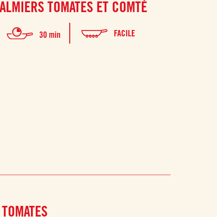
ALMIERS TOMATES ET COMTÉ
CROQUE
FACILE
30 min
 TOMATES