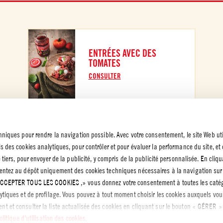
ENTRÉES AVEC DES
TOMATES
CONSULTER
chniques pour rendre la navigation possible. Avec votre consentement, le site Web uti
s des cookies analytiques, pour contrôler et pour évaluer la performance du site, et
NS LÉGALES
e tiers, pour envoyer de la publicité, y compris de la publicité personnalisée. En cliq
TIQUE DE
NTIALITÉ
sentez au dépôt uniquement des cookies techniques nécessaires à la navigation sur 
 ACCEPTER TOUS LES COOKIES ,» vous donnez votre consentement à toutes les catég
 de
ialité
lytiques et de profilage. Vous pouvez à tout moment choisir les cookies auxquels vou
t et consulter la liste actualisée des cookies en cliquant sur le bouton « GÉRER »
olitique d'utilisation des cookies
.