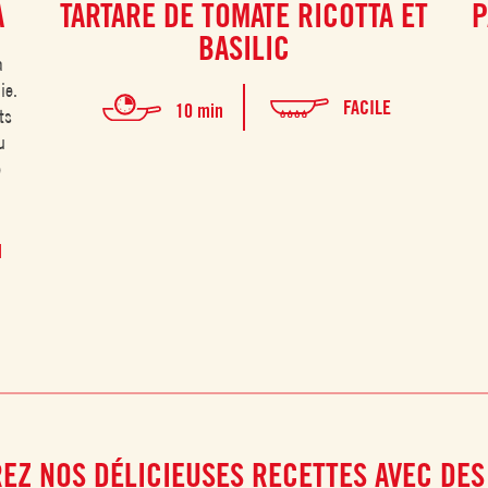
A
TARTARE DE TOMATE RICOTTA ET
P
BASILIC
a
ie.
FACILE
10 min
ts
u
e
N
EZ NOS DÉLICIEUSES RECETTES AVEC DES