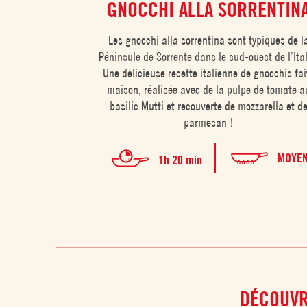
GNOCCHI ALLA SORRENTIN
Les gnocchi alla sorrentina sont typiques de l
Péninsule de Sorrente dans le sud-ouest de l’Ital
Une délicieuse recette italienne de gnocchis fai
maison, réalisée avec de la pulpe de tomate a
basilic Mutti et recouverte de mozzarella et d
parmesan !
MOYE
1h 20 min
DÉCOUVR