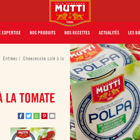
 EXPERTISE
NOS PRODUITS
NOS RECETTES
ACTUALITÉS
LES B
/
Entrées
/
Cheesecake salé à la
À LA TOMATE
ec