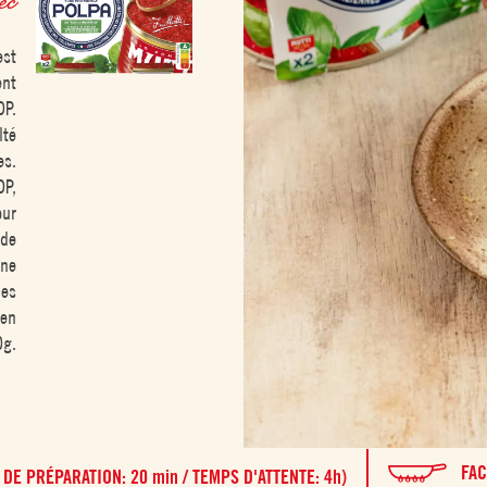
est
ent
OP.
lté
es.
OP,
our
 de
une
nes
 en
0g.
FAC
 DE PRÉPARATION: 20 min / TEMPS D'ATTENTE: 4h)