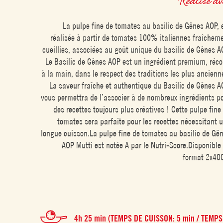
La pulpe fine de tomates au basilic de Gênes AOP, 
réalisée à partir de tomates 100% italiennes fraîchem
cueillies, associées au goût unique du basilic de Gênes A
Le Basilic de Gênes AOP est un ingrédient premium, réco
à la main, dans le respect des traditions les plus ancienn
La saveur fraîche et authentique du Basilic de Gênes A
vous permettra de l’associer à de nombreux ingrédients p
des recettes toujours plus créatives ! Cette pulpe fine
tomates sera parfaite pour les recettes nécessitant 
longue cuisson.La pulpe fine de tomates au basilic de Gê
AOP Mutti est notée A par le Nutri-Score.Disponible
format 2x40
4h 25 min (TEMPS DE CUISSON: 5 min / TEMPS