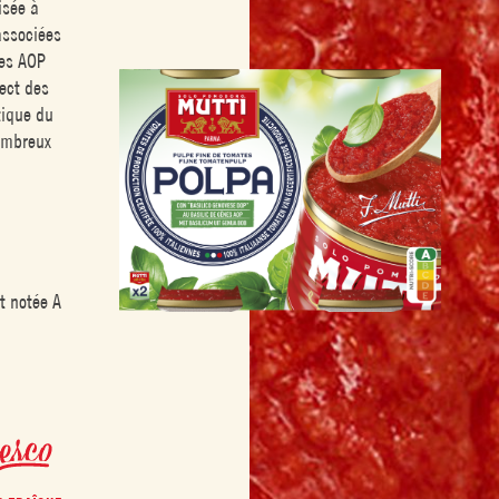
isée à
associées
nes AOP
ect des
tique du
nombreux
s
t notée A