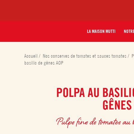
LA MAISON MUTTI
NOTRE
Accueil
/
Nos conserves de tomates et sauces tomates
/
P
basilic de gênes AOP
POLPA AU BASILI
GÊNES
Pulpe fine de tomates au 