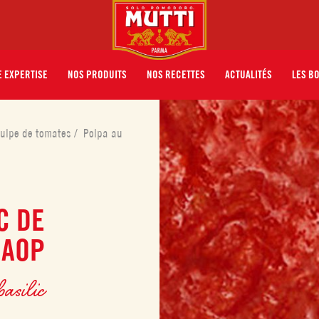
 EXPERTISE
NOS PRODUITS
NOS RECETTES
ACTUALITÉS
LES B
ulpe de tomates
/
Polpa au
C DE
 AOP
basilic