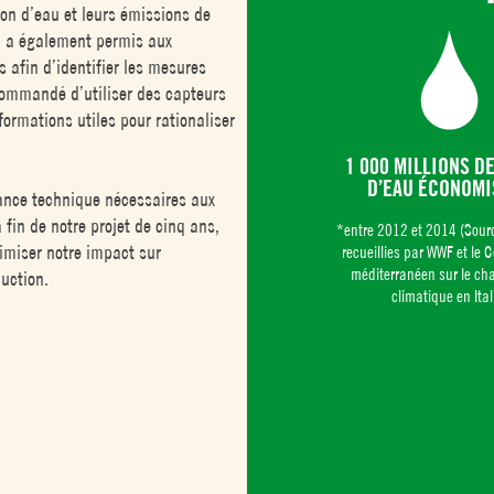
on d’eau et leurs émissions de
il a également permis aux
 afin d’identifier les mesures
commandé d’utiliser des capteurs
ormations utiles pour rationaliser
1 000 MILLIONS DE
D’EAU ÉCONOMI
stance technique nécessaires aux
 fin de notre projet de cinq ans,
*entre 2012 et 2014 (Sour
miser notre impact sur
recueillies par WWF et le 
méditerranéen sur le c
uction.
climatique en Ital