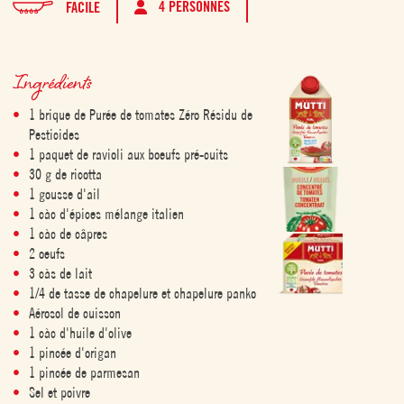
4 PERSONNES
FACILE
Ingrédients
1 brique de Purée de tomates Zéro Résidu de
Pesticides
1 paquet de ravioli aux boeufs pré-cuits
30 g de ricotta
1 gousse d'ail
1 càc d'épices mélange italien
1 càc de câpres
2 oeufs
3 càs de lait
1/4 de tasse de chapelure et chapelure panko
Aérosol de cuisson
1 càc d'huile d'olive
1 pincée d'origan
1 pincée de parmesan
Sel et poivre