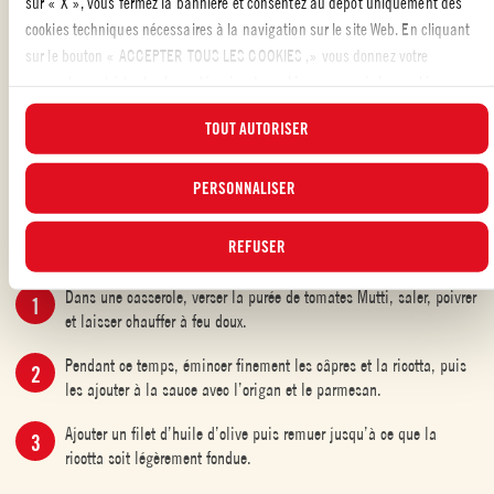
sur « X », vous fermez la bannière et consentez au dépôt uniquement des
d'aérosol de cuisson.
cookies techniques nécessaires à la navigation sur le site Web. En cliquant
Faire cuire à 180° pendant 4 à 5 minutes, retourner et vaporiser
sur le bouton « ACCEPTER TOUS LES COOKIES ,» vous donnez votre
l'autre côté.
consentement à toutes les catégories de cookies, y compris les cookies
analytiques et de profilage. Vous pouvez à tout moment choisir les cookies
Cuire jusqu'à ce que les raviolis soient dorés et croustillants.
TOUT AUTORISER
auxquels vous souhaitez donner votre consentement et consulter la liste
actualisée des cookies en cliquant sur le bouton « GÉRER ». Pour plus
Retirer et garnir de parmesan puis saupoudrer d'origan.
d'informations, veuillez lire notre
PERSONNALISER
Politique d'utilisation des cookies
.
REFUSER
PRÉPARATION DE LA SAUCE TOMATE
Dans une casserole, verser la purée de tomates Mutti, saler, poivrer
et laisser chauffer à feu doux.
Pendant ce temps, émincer finement les câpres et la ricotta, puis
les ajouter à la sauce avec l’origan et le parmesan.
Ajouter un filet d’huile d’olive puis remuer jusqu’à ce que la
ricotta soit légèrement fondue.