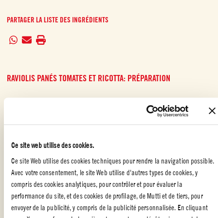
PARTAGER LA LISTE DES INGRÉDIENTS
RAVIOLIS PANÉS TOMATES ET RICOTTA: PRÉPARATION
PRÉPARATION DES RAVIOLIS
Fouetter l’œuf et le lait dans un bol.
Ce site web utilise des cookies.
Dans un bol peu profond, ajouter la chapelure, la chapelure panko,
l’ ail et l’assaisonnement italien.
Ce site Web utilise des cookies techniques pour rendre la navigation possible.
Avec votre consentement, le site Web utilise d'autres types de cookies, y
Tremper les raviolis dans le mélange d’œufs, puis dans le
compris des cookies analytiques, pour contrôler et pour évaluer la
mélange de chapelure et les déposer dans une assiette.
performance du site, et des cookies de profilage, de Mutti et de tiers, pour
envoyer de la publicité, y compris de la publicité personnalisée. En cliquant
Ajouter les raviolis panés dans le panier Air Fryer et les vaporiser