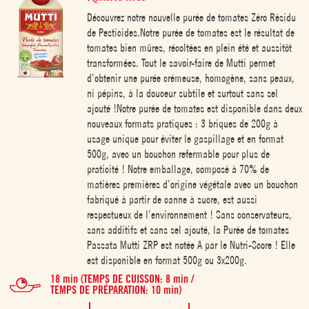
Découvrez notre nouvelle purée de tomates Zéro Résidu
de Pesticides.Notre purée de tomates est le résultat de
tomates bien mûres, récoltées en plein été et aussitôt
transformées. Tout le savoir-faire de Mutti permet
d’obtenir une purée crémeuse, homogène, sans peaux,
ni pépins, à la douceur subtile et surtout sans sel
ajouté !Notre purée de tomates est disponible dans deux
nouveaux formats pratiques : 3 briques de 200g à
usage unique pour éviter le gaspillage et en format
500g, avec un bouchon refermable pour plus de
praticité ! Notre emballage, composé à 70% de
matières premières d’origine végétale avec un bouchon
fabriqué à partir de canne à sucre, est aussi
respectueux de l’environnement ! Sans conservateurs,
sans additifs et sans sel ajouté, la Purée de tomates
Passata Mutti ZRP est notée A par le Nutri-Score ! Elle
est disponible en format 500g ou 3x200g.
18 min (TEMPS DE CUISSON: 8 min /
TEMPS DE PRÉPARATION: 10 min)