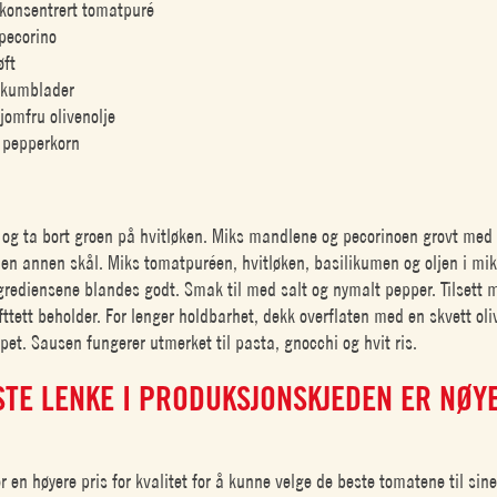
konsentrert tomatpuré
 pecorino
øft
ikumblader
jomfru olivenolje
e pepperkorn
 og ta bort groen på hvitløken. Miks mandlene og pecorinoen grovt med
 en annen skål. Miks tomatpuréen, hvitløken, basilikumen og oljen i mi
ingrediensene blandes godt. Smak til med salt og nymalt pepper. Tilset
ufttett beholder. For lenger holdbarhet, dekk overflaten med en skvett oli
pet. Sausen fungerer utmerket til pasta, gnocchi og hvit ris.
STE LENKE I PRODUKSJONSKJEDEN ER NØY
r en høyere pris for kvalitet for å kunne velge de beste tomatene til sin