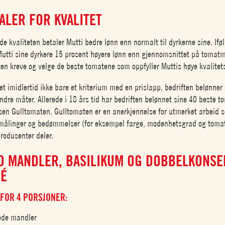
ALER FOR KVALITET
de kvaliteten betaler Mutti bedre lønn enn normalt til dyrkerne sine. Ifø
Mutti sine dyrkere 15 prosent høyere lønn enn gjennomsnittet på tomat
en kreve og velge de beste tomatene som oppfyller Muttis høye kvalitet
tet imidlertid ikke bare et kriterium med en prislapp, bedriften belønne
andre måter. Allerede i 18 års tid har bedriften belønnet sine 40 beste 
sen Gulltomaten. Gulltomaten er en anerkjennelse for utmerket arbeid
tsmålinger og bedømmelser (for eksempel farge, modenhetsgrad og tom
produsenter deler.
D MANDLER, BASILIKUM OG DOBBELKONSE
É
FOR 4 PORSJONER:
ede mandler