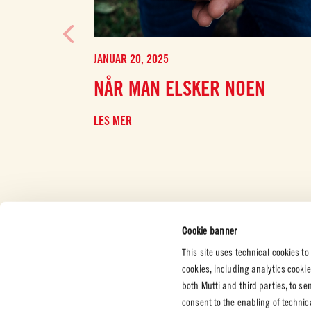
JANUAR 20, 2025
NÅR MAN ELSKER NOEN
LES MER
Cookie banner
This site uses technical cookies to
cookies, including analytics cooki
both Mutti and third parties, to s
KUNDESERVICE
BEDRIFT
JURIDIS
consent to the enabling of technic
PERSON