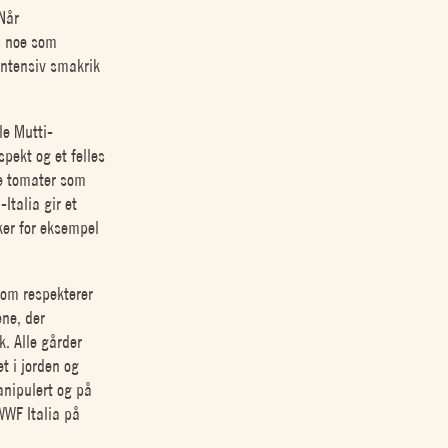
 Når
e, noe som
intensiv smakrik
le Mutti-
pekt og et felles
ke tomater som
Italia gir et
ker for eksempel
som respekterer
ene, der
k. Alle gårder
 i jorden og
anipulert og på
WWF Italia på