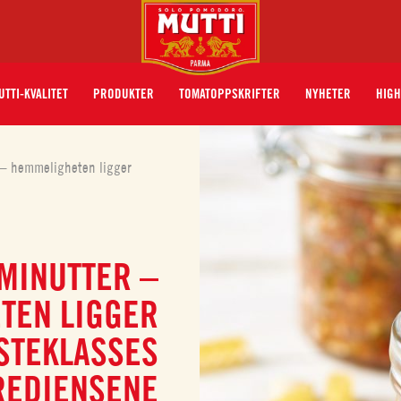
UTTI-KVALITET
PRODUKTER
TOMATOPPSKRIFTER
NYHETER
HIGH
r – hemmeligheten ligger
 MINUTTER –
TEN LIGGER
RSTEKLASSES
REDIENSENE