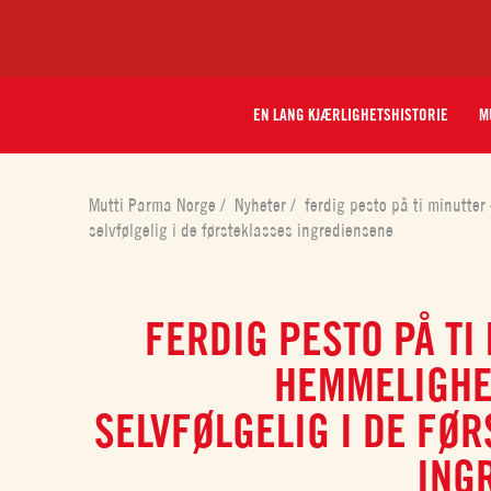
EN LANG KJÆRLIGHETSHISTORIE
M
Mutti Parma Norge
/
Nyheter
/
ferdig pesto på ti minutte
selvfølgelig i de førsteklasses ingrediensene
FERDIG PESTO PÅ TI
HEMMELIGHE
SELVFØLGELIG I DE FØ
ING