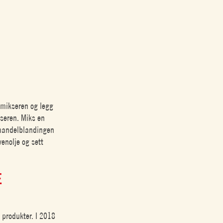
 mikseren og legg
kseren. Miks en
t mandelblandingen
venolje og sett
E
e produkter. I 2018