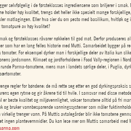
ger selvfølgelig i de førsteklasses ingrediensene som briljerer i smak.
e holder høy kvalitet, trengs det heller ikke spesielt mange forskjellig
nkler matlagingen. Eller hva sier du om pesto med basilikum, hvitløk og 
 tomatpuré av høy kvalitet?
smak og førsteklasses råvarer nøkkelen til god mat. Derfor produseres al
er som har en lang felles historie med Mutti. Samarbeidet bygger på res
 tomater. For eksempel dyrker man i forskjellige deler av Italia kun sli
onens jordsmonn. Klimaet og jordforholdene i Food Vally-regionen i Nord-
e runde Parma-tomatene, mens man i landets sørlige deler, i Puglia, dyr
bærtomater.
renge regler for bøndene: de må rette seg etter en god dyrkingspraksis 
turens egen rytme og gir åkrene tid til hvile. I samsvar med disse metod
 er beste kvalitet og miljøvennlighet, vokser tomatene alltid på fri mar
uk og bruker vannbesparende vanningssystemer som måler fuktinnholdet
n virkelig trenger vann. På Muttis avtalegårder blir ikke tomatene genm
det ingen plantevernmidler. Du kan lese mer om Muttis samarbeid med 
-parma.com