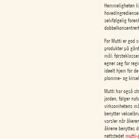
Hemmeligheten lig
hovedingrediensen
selvfølgelig fore
dobbelkonsentrert
For Mutti er god 
produkter på gård
mål: førsteklasses
egner seg for regi
ideelt hjem for d
plomme- og kirse
Mutti har også st
jorden, følger na
virksomhetens mål
benytter vekselbr
varsler når åkere
åkrene benyttes 
nettstedet
mutti