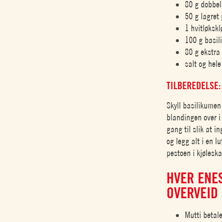
80 g dobbel
50 g lagret
1 hvitløkskl
100 g basil
80 g ekstra 
salt og hel
TILBEREDELSE:
Skyll basilikumen
blandingen over i
gang til slik at 
og legg alt i en l
pestoen i kjøleska
HVER ENE
OVERVEID
Mutti betale