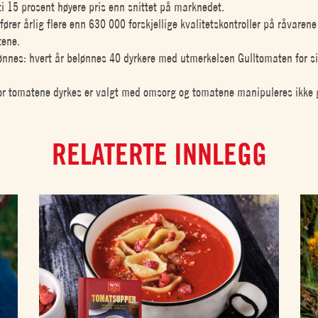
ti 15 prosent høyere pris enn snittet på marknedet.
fører årlig flere enn 630 000 forskjellige kvalitetskontroller på råvarene
tene.
lønnes: hvert år belønnes 40 dyrkere med utmerkelsen Gulltomaten for si
r tomatene dyrkes er valgt med omsorg og tomatene manipuleres ikke 
RELATERTE INNLEGG