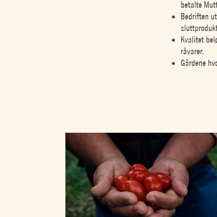
betalte Mut
Bedriften ut
sluttproduk
Kvalitet be
råvarer.
Gårdene hvo