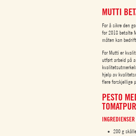
MUTTI BET
For å sikre den go
for 2018 betalte 
måten kan bedrift
For Mutti er kvali
utført arbeid på 
kvalitetsutmerkel
hjelp av kvalite
flere forskjellige 
PESTO ME
TOMATPUR
INGREDIENSER 
200 g skåll