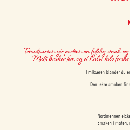
Tomatpuréen gir pestoen en fyldig smak, og d
Mutti bruker fem og et halvt kilo ferske 
I mikseren blander du en
Den lekre smaken finn
Nordmennen elsker
smaken i maten, m