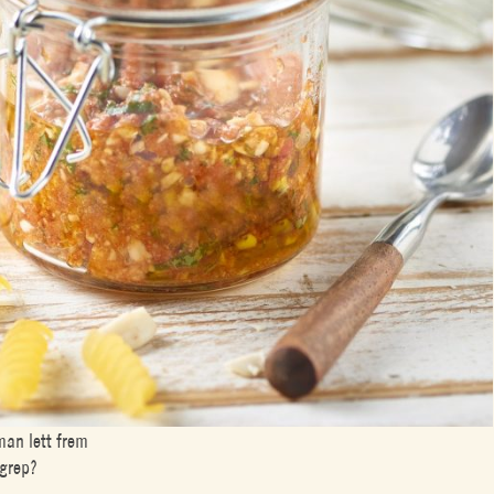
man lett frem
tgrep?