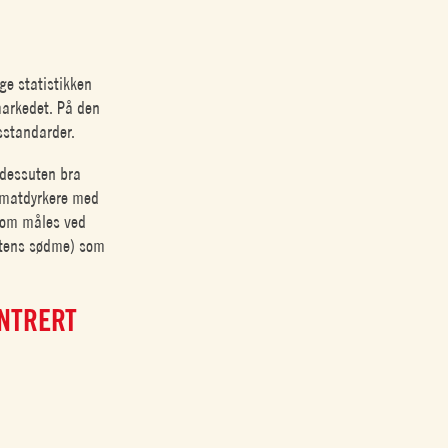
lge statistikken
markedet. På den
sstandarder.
r dessuten bra
tomatdyrkere med
 som måles ved
atens sødme) som
NTRERT