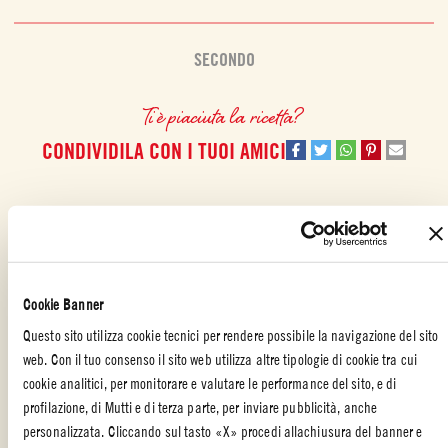
SECONDO
Ti è piaciuta la ricetta?
CONDIVIDILA CON I TUOI AMICI
Cookie Banner
ALTRE RICETTE REALIZZATE CON
Questo sito utilizza cookie tecnici per rendere possibile la navigazione del sito
web. Con il tuo consenso il sito web utilizza altre tipologie di cookie tra cui
cookie analitici, per monitorare e valutare le performance del sito, e di
profilazione, di Mutti e di terza parte, per inviare pubblicità, anche
personalizzata. Cliccando sul tasto «X» procedi allachiusura del banner e