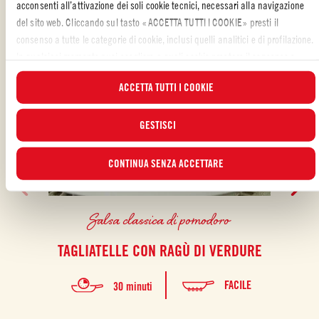
acconsenti all’attivazione dei soli cookie tecnici, necessari alla navigazione
del sito web. Cliccando sul tasto «ACCETTA TUTTI I COOKIE» presti il
consenso a tutte le categorie di cookie, inclusi quelli analitici e di profilazione.
In qualsiasi momento puoi scegliere a quali cookie prestare il consenso e
visualizzare l’elenco aggiornato dei cookie attraverso il pulsante “GESTISCI”.
ACCETTA TUTTI I COOKIE
Per maggiori informazioni, ti invitiamo a leggere la nostra
Cookie Policy
.
GESTISCI
CONTINUA SENZA ACCETTARE
Salsa classica di pomodoro
TAGLIATELLE CON RAGÙ DI VERDURE
FIL
FACILE
30 minuti