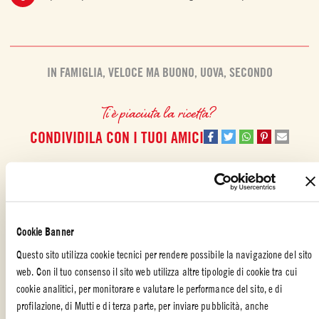
IN FAMIGLIA
,
VELOCE MA BUONO
,
UOVA
,
SECONDO
Ti è piaciuta la ricetta?
CONDIVIDILA CON I TUOI AMICI
Cookie Banner
Questo sito utilizza cookie tecnici per rendere possibile la navigazione del sito
ALTRE RICETTE REALIZZATE CON
web. Con il tuo consenso il sito web utilizza altre tipologie di cookie tra cui
cookie analitici, per monitorare e valutare le performance del sito, e di
profilazione, di Mutti e di terza parte, per inviare pubblicità, anche