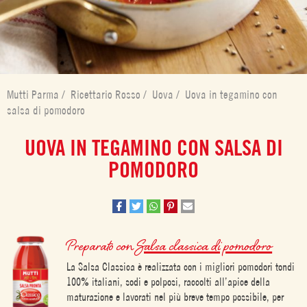
Mutti Parma
/
Ricettario Rosso
/
Uova
/
Uova in tegamino con
salsa di pomodoro
UOVA IN TEGAMINO CON SALSA DI
POMODORO
Preparato con
Salsa classica di pomodoro
La Salsa Classica è realizzata con i migliori pomodori tondi
100% italiani, sodi e polposi, raccolti all’apice della
maturazione e lavorati nel più breve tempo possibile, per