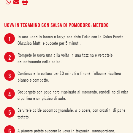
UOVA IN TEGAMINO CON SALSA DI POMODORO: METODO
In una padella bassa e larga scaldate l’olio con la Salsa Pronta
Classica Mutti e cuocete per 5 minuti.
Rompete le uova una alla volta in una tazzina e versatele
delicatamente nella salsa.
Continuate la cottura per 10 minuti o finché l’albume risulterà
bianco e compatto.
Cospargete con pepe nero macinato al momento, rondelline di erba
cipollina e un pizzico di sale.
Servitele calde accompagnandole, a piacere, con crostini di pane
tostato.
A piacere potete cuocere le uova in tegamini monoporzione.