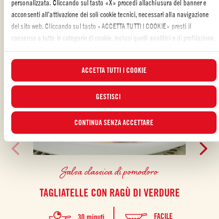
personalizzata. Cliccando sul tasto «X» procedi allachiusura del banner e
acconsenti all’attivazione dei soli cookie tecnici, necessari alla navigazione
del sito web. Cliccando sul tasto «ACCETTA TUTTI I COOKIE» presti il
consenso a tutte le categorie di cookie, inclusi quelli analitici e di profilazione.
In qualsiasi momento puoi scegliere a quali cookie prestare il consenso e
visualizzare l’elenco aggiornato dei cookie attraverso il pulsante “GESTISCI”.
ACCETTA TUTTI I COOKIE
Per maggiori informazioni, ti invitiamo a leggere la nostra
Cookie Policy
.
GESTISCI
CONTINUA SENZA ACCETTARE
Salsa classica di pomodoro
TAGLIATELLE CON RAGÙ DI VERDURE
FIL
FACILE
30 minuti