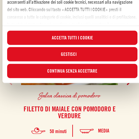
acconsenti all’attivazione dei soli cookie tecnici, necessari alla navigazione
del sito web. Cliccando sul tasto «ACCETTA TUTTI I COOKIE» presti il
consenso a tutte le categorie di cookie, inclusi quelli analitici e di profilazione.
In qualsiasi momento puoi scegliere a quali cookie prestare il consenso e
visualizzare l’elenco aggiornato dei cookie attraverso il pulsante “GESTISCI”.
ACCETTA TUTTI I COOKIE
Per maggiori informazioni, ti invitiamo a leggere la nostra
Cookie Policy
.
GESTISCI
CONTINUA SENZA ACCETTARE
Salsa classica di pomodoro
FILETTO DI MAIALE CON POMODORO E
FA
VERDURE
MEDIA
50 minuti