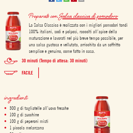
Preparato con
Salsa classica di pomodoro
La Salsa Classica è realizzata con i migliori pomodori tondi
100% italiani, sodi e polposi, raccolti all’apice della
maturazione e lavorati nel più breve tempo possibile, per
una salsa gustosa e vellutata, arricchita da un soffritto
semplice e genuino, come fatto in casa.
30 minuti (Tempo di attesa: 30 minuti)
FACILE
ingredienti
300 g di tagliatelle all’uovo fresche
100 g di zucchine
100 g di peperoni misti
1 piccola melanzana