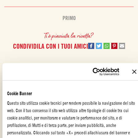
PRIMO
Ti è piaciuta la ricetta?
CONDIVIDILA CON I TUOI AMICI
Cookie Banner
ALTRE RICETTE REALIZZATE CON
Questo sito utilizza cookie tecnici per rendere possibile la navigazione del sito
web. Con il tuo consenso il sito web utilizza altre tipologie di cookie tra cui
cookie analitici, per monitorare e valutare le performance del sito, e di
profilazione, di Mutti e di terza parte, per inviare pubblicità, anche
personalizzata. Cliccando sul tasto «X» procedi allachiusura del banner e