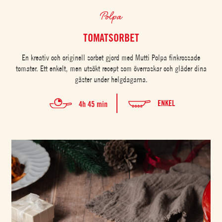
Polpa
TOMATSORBET
En kreativ och originell sorbet gjord med Mutti Polpa finkrossade
tomater. Ett enkelt, men utsökt recept som överraskar och gläder dina
gäster under helgdagarna.
ENKEL
4h 45 min