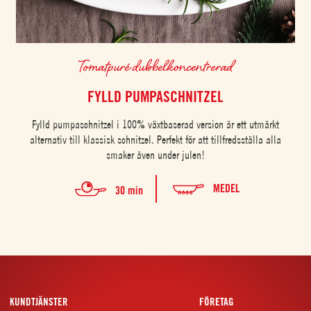
Tomatpuré dubbelkoncentrerad
FYLLD PUMPASCHNITZEL
Fylld pumpaschnitzel i 100% växtbaserad version är ett utmärkt
alternativ till klassisk schnitzel. Perfekt för att tillfredsställa alla
smaker även under julen!
MEDEL
30 min
KUNDTJÄNSTER
FÖRETAG