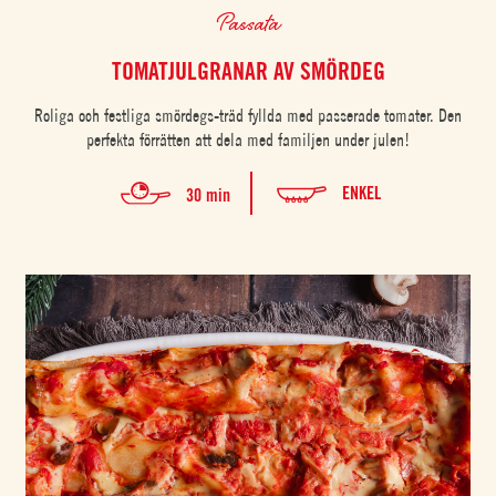
Passata
TOMATJULGRANAR AV SMÖRDEG
Roliga och festliga smördegs-träd fyllda med passerade tomater. Den
perfekta förrätten att dela med familjen under julen!
ENKEL
30 min