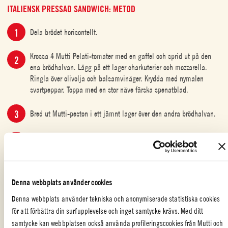
ITALIENSK PRESSAD SANDWICH: METOD
Dela brödet horisontellt.
Krossa 4 Mutti Pelati-tomater med en gaffel och sprid ut på den
ena brödhalvan. Lägg på ett lager charkuterier och mozzarella.
Ringla över olivolja och balsamvinäger. Krydda med nymalen
svartpeppar. Toppa med en stor näve färska spenatblad.
Bred ut Mutti-peston i ett jämnt lager över den andra brödhalvan.
Lägg ihop brödhalvorna och pressa försiktigt. Vira in hela
sandwichen i bakplåtspapper, plastfolie eller aluminiumfolie.
Lägg den inslagna sandwichen i kylskåpet och placera en tung
stekpanna eller kastrull ovanpå. Låt stå i kylskåpet i minst 3
Denna webbplats använder cookies
timmar.
Denna webbplats använder tekniska och anonymiserade statistiska cookies
för att förbättra din surfupplevelse och inget samtycke krävs. Med ditt
samtycke kan webbplatsen också använda profileringscookies från Mutti och