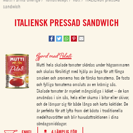
sandwich
ITALIENSK PRESSAD SANDWICH
Gjord med
Pelati
Mutti hela skalade tomater skördas under högsommaren
och skalas försiktigt med hjälp av ånga för att fånga
smaken och aromerna hos de färska tomaterna. De fasta
och fylliga tomaterna omsluts av en krämig sås.
Skalade tomater är mycket mångsidiga i köket – de kan
användas i sin sås, hela eller skurna i bitar eller skivor,
och de lämpar sig för både långa och korta koktider. De
är perfekta för att lyfta fram det bästa i traditionella
medelhavsrätter och blir huvudattraktionen i dina
söndagsmiddagar.
4 LÄMPLIG FÖR
ENKEL