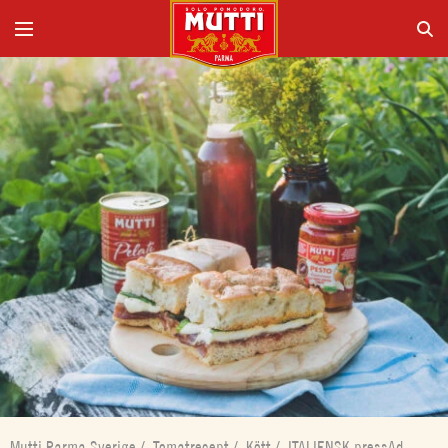
Mutti Parma Sverige
/
Tomatrecept
/
Kött
/
ITALIENSK pressAd