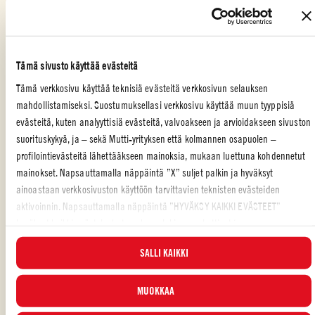
Kaada sekaan punaviiniä ja haihduta
Tämä sivusto käyttää evästeitä
Ohenna tomaattipyree tilkassa lientä ja kaada se joukkoon
Tämä verkkosivu käyttää teknisiä evästeitä verkkosivun selauksen
Lisää sekaan 1 laakerinlehti ja 1 salvian lehti
mahdollistamiseksi. Suostumuksellasi verkkosivu käyttää muun tyyppisiä
evästeitä, kuten analyyttisiä evästeitä, valvoakseen ja arvioidakseen sivuston
suorituskykyä, ja – sekä Mutti-yrityksen että kolmannen osapuolen –
Mausta suolalla ja pippurilla ja keitä noin 25 minuuttia
profilointievästeitä lähettääkseen mainoksia, mukaan luettuna kohdennetut
mainokset. Napsauttamalla näppäintä ”X” suljet palkin ja hyväksyt
Tarjoa lämpimänä pastan tai perunoiden kera tai hyödynnä
ainoastaan verkkosivuston käyttöön tarvittavien teknisten evästeiden
esimerkiksi reseptikuvan tavoin lasagnessa!
aktivoinnin. Napsauttamalla näppäintä ”HYVÄKSY KAIKKI EVÄSTEET”
hyväksyt kaikki evästeluokat, mukaan lukien analyyttiset ja
profilointievästeet. Voit valita milloin tahansa, mitkä evästeet hyväksyt, ja
SALLI KAIKKI
katsella päivitettyä evästeluetteloa ”HALLINNOI”-painikkeesta. Lisätietoja
NOPEA JA HERKULLINEN
,
PÄÄRUOKA
,
POHJOISMAINEN
,
PERHE
,
varten tutustu
Evästekäytäntöömme
.
KASTIKE
,
LIHA
,
PASTA
MUOKKAA