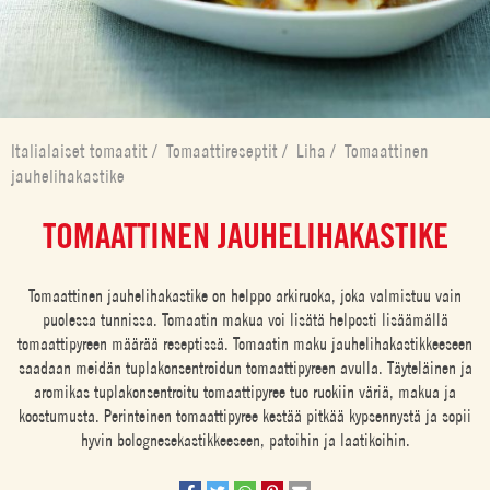
Italialaiset tomaatit
/
Tomaattireseptit
/
Liha
/
Tomaattinen
jauhelihakastike
TOMAATTINEN JAUHELIHAKASTIKE
Tomaattinen jauhelihakastike on helppo arkiruoka, joka valmistuu vain
puolessa tunnissa. Tomaatin makua voi lisätä helposti lisäämällä
tomaattipyreen määrää reseptissä. Tomaatin maku jauhelihakastikkeeseen
saadaan meidän tuplakonsentroidun tomaattipyreen avulla. Täyteläinen ja
aromikas tuplakonsentroitu tomaattipyree tuo ruokiin väriä, makua ja
koostumusta. Perinteinen tomaattipyree kestää pitkää kypsennystä ja sopii
hyvin bolognesekastikkeeseen, patoihin ja laatikoihin.