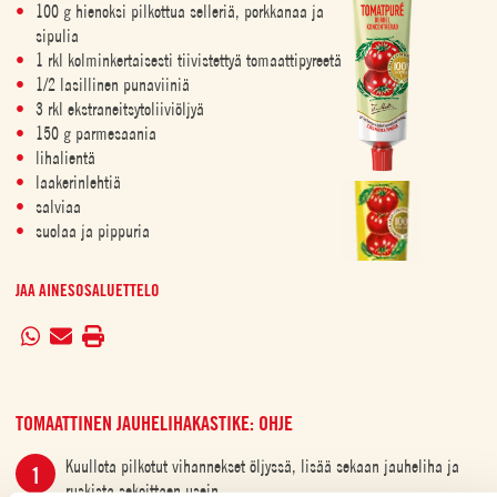
100 g hienoksi pilkottua selleriä, porkkanaa ja
sipulia
1 rkl kolminkertaisesti tiivistettyä tomaattipyreetä
1/2 lasillinen punaviiniä
3 rkl ekstraneitsytoliiviöljyä
150 g parmesaania
lihalientä
laakerinlehtiä
salviaa
suolaa ja pippuria
JAA AINESOSALUETTELO
TOMAATTINEN JAUHELIHAKASTIKE: OHJE
Kuullota pilkotut vihannekset öljyssä, lisää sekaan jauheliha ja
ruskista sekoittaen usein