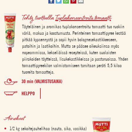
Tehty tuotteella
Tuplakonsentroitu tomaatti
Täyteläinen ja aromikas tuplakonsentroitu tomaatti tuo ruokiin
väriä, makua ja koostumusta. Perinteinen tomaattipyree kestää
pitkää kypsennystä ja sopii hyvin bolognesekastikkeeseen,
patoihin ja laatikoihin. Mutta se pääsee oikeuksiinsa myös
nopeammissa, kekseliäissä resepteissä, kuten suolaisten
piirakoiden täytteissä, lisukekastikkeissa ja pastaruoissa. Yhden
tomaattipyreekilon valmistamiseen tarvitaan peräti 5,5 kiloa
tuoreita tomaatteja.
30 min (VALMISTUSAIKA)
HELPPO
Ainekset
1/2 kg sekoitejauhelihaa (nauta, sika, vasikka)