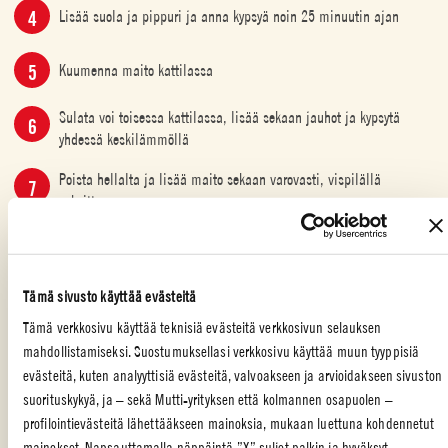
Lisää suola ja pippuri ja anna kypsyä noin 25 minuutin ajan
Kuumenna maito kattilassa
Sulata voi toisessa kattilassa, lisää sekaan jauhot ja kypsytä
yhdessä keskilämmöllä
Poista hellalta ja lisää maito sekaan varovasti, vispilällä
sekoittaen
Laita takaisin hellalle ja sekoita noin 10 minuutin ajan tai kunnes
kastike alkaa sakeutua
Tämä sivusto käyttää evästeitä
Lisää suola ja ripaus raastettua muskottia
Tämä verkkosivu käyttää teknisiä evästeitä verkkosivun selauksen
mahdollistamiseksi. Suostumuksellasi verkkosivu käyttää muun tyyppisiä
Kypsennä pastalevyt suolatussa vedessä al denteksi, valuta ja
evästeitä, kuten analyyttisiä evästeitä, valvoakseen ja arvioidakseen sivuston
laita kuivumaan puhtaalle kankaalle
suorituskykyä, ja – sekä Mutti-yrityksen että kolmannen osapuolen –
Kerrosta uuninkestävään astiaan béchamel-kastiketta, pastaa ja
profilointievästeitä lähettääkseen mainoksia, mukaan luettuna kohdennetut
sitten taas kerros béchamelia
mainokset. Napsauttamalla näppäintä ”X” suljet palkin ja hyväksyt