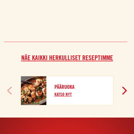
NÄE KAIKKI HERKULLISET RESEPTIMME
I
PÄÄRUOKA
K
KATSO NYT