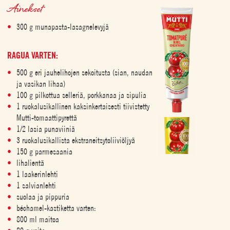
Ainekset
300 g munapasta-lasagnelevyjä
RAGUA VARTEN:
500 g eri jauhelihojen sekoitusta (sian, naudan
ja vasikan lihaa)
100 g pilkottua selleriä, porkkanaa ja sipulia
1 ruokalusikallinen kaksinkertaisesti tiivistetty
Mutti-tomaattipyrettä
1/2 lasia punaviiniä
3 ruokalusikallista ekstraneitsytoliiviöljyä
150 g parmesaania
lihalientä
1 laakerinlehti
1 salvianlehti
suolaa ja pippuria
béchamel-kastiketta varten:
800 ml maitoa