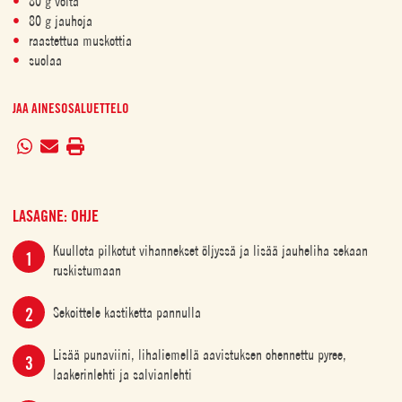
80 g voita
80 g jauhoja
raastettua muskottia
suolaa
JAA AINESOSALUETTELO
LASAGNE: OHJE
Kuullota pilkotut vihannekset öljyssä ja lisää jauheliha sekaan
ruskistumaan
Sekoittele kastiketta pannulla
Lisää punaviini, lihaliemellä aavistuksen ohennettu pyree,
laakerinlehti ja salvianlehti