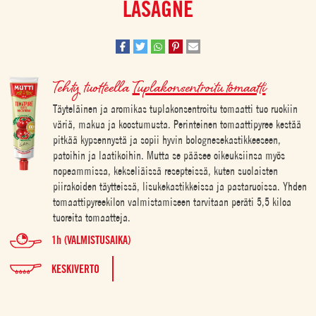
LASAGNE
Tehty tuotteella
Tuplakonsentroitu tomaatti
Täyteläinen ja aromikas tuplakonsentroitu tomaatti tuo ruokiin
väriä, makua ja koostumusta. Perinteinen tomaattipyree kestää
pitkää kypsennystä ja sopii hyvin bolognesekastikkeeseen,
patoihin ja laatikoihin. Mutta se pääsee oikeuksiinsa myös
nopeammissa, kekseliäissä resepteissä, kuten suolaisten
piirakoiden täytteissä, lisukekastikkeissa ja pastaruoissa. Yhden
tomaattipyreekilon valmistamiseen tarvitaan peräti 5,5 kiloa
tuoreita tomaatteja.
1h (VALMISTUSAIKA)
KESKIVERTO