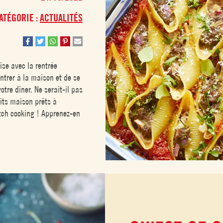
ATÉGORIE :
ACTUALITÉS
ise avec la rentrée
entrer à la maison et de se
tre dîner. Ne serait-il pas
its maison prêts à
atch cooking ! Apprenez-en