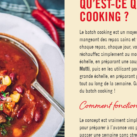
QU’EST-CE Q
COOKING ?
Le batch cooking est un moye
mangeant des repas sains et f
chaque repas, chaque jour, vo
réchauffez simplement au mom
échelle, en préparant une so
Mutti
, puis en les utilisant p
grande échelle, en préparant 
tout au long de la semaine. 
du batch cooking !
Comment fonction
Le concept est vraiment simp
pour préparer à l’avance vos 
passer une semaine sans stres