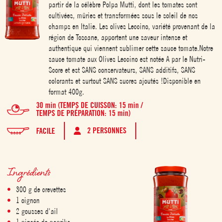
partir de la célèbre Polpa Mutti, dont les tomates sont
cultivées, mûries et transformées sous le soleil de nos
champs en Italie. Les olives Leccino, variété provenant de la
région de Toscane, apportent une saveur intense et
authentique qui viennent sublimer cette sauce tomate.Notre
sauce tomate aux Olives Leccino est notée A par le Nutri-
Score et est SANS conservateurs, SANS additifs, SANS
colorants et surtout SANS sucres ajoutés !Disponible en
format 400g.
30 min (TEMPS DE CUISSON: 15 min /
TEMPS DE PRÉPARATION: 15 min)
2 PERSONNES
FACILE
Ingrédients
300 g de crevettes
1 oignon
2 gousses d'ail