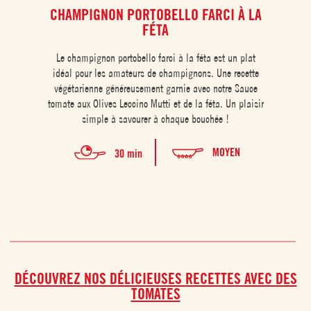
CHAMPIGNON PORTOBELLO FARCI À LA
P
FÉTA
Les
Le champignon portobello farci à la féta est un plat
recet
idéal pour les amateurs de champignons. Une recette
Un be
végétarienne généreusement garnie avec notre Sauce
et mij
tomate aux Olives Leccino Mutti et de la féta. Un plaisir
simple à savourer à chaque bouchée !
MOYEN
30 min
DÉCOUVREZ NOS DÉLICIEUSES RECETTES AVEC DES
TOMATES