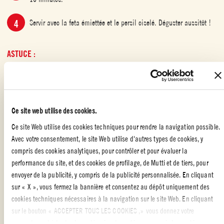
Servir avec la feta émiettée et le persil ciselé. Déguster aussitôt !
ASTUCE :
Vous pouvez servir cette recette à l’apéritif dans des petites verrines
Ce site web utilise des cookies.
Ce site Web utilise des cookies techniques pour rendre la navigation possible.
ENTRÉES AVEC DES TOMATES
,
PLATS AVEC DES TOMATES
,
Avec votre consentement, le site Web utilise d'autres types de cookies, y
RECETTES AVEC NOTRE GAMME DE SAUCES TOMATES ITALIENNES
,
ENTRÉES
,
RECETTES DE POISSONS À LA TOMATE
compris des cookies analytiques, pour contrôler et pour évaluer la
performance du site, et des cookies de profilage, de Mutti et de tiers, pour
envoyer de la publicité, y compris de la publicité personnalisée. En cliquant
sur « X », vous fermez la bannière et consentez au dépôt uniquement des
CREVETTES À LA GRECQUE
cookies techniques nécessaires à la navigation sur le site Web. En cliquant
sur le bouton « ACCEPTER TOUS LES COOKIES ,» vous donnez votre
Une recette avec la Sauce tomate aux Olives Leccino
consentement à toutes les catégories de cookies, y compris les cookies