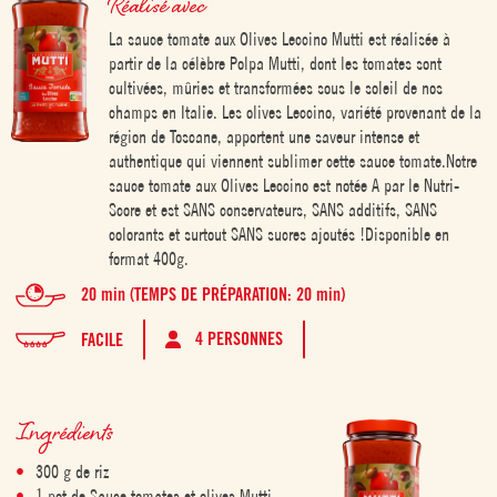
Réalisé avec
La sauce tomate aux Olives Leccino Mutti est réalisée à
partir de la célèbre Polpa Mutti, dont les tomates sont
cultivées, mûries et transformées sous le soleil de nos
champs en Italie. Les olives Leccino, variété provenant de la
région de Toscane, apportent une saveur intense et
authentique qui viennent sublimer cette sauce tomate.Notre
sauce tomate aux Olives Leccino est notée A par le Nutri-
Score et est SANS conservateurs, SANS additifs, SANS
colorants et surtout SANS sucres ajoutés !Disponible en
format 400g.
20 min (TEMPS DE PRÉPARATION: 20 min)
4 PERSONNES
FACILE
Ingrédients
300 g de riz
1 pot de Sauce tomates et olives Mutti