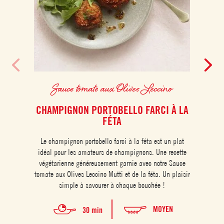
Sauce tomate aux Olives Leccino
CHAMPIGNON PORTOBELLO FARCI À LA
FÉTA
Les c
Le champignon portobello farci à la féta est un plat
le no
idéal pour les amateurs de champignons. Une recette
lé
végétarienne généreusement garnie avec notre Sauce
accomp
tomate aux Olives Leccino Mutti et de la féta. Un plaisir
simple à savourer à chaque bouchée !
MOYEN
30 min