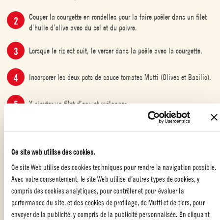
Couper la courgette en rondelles pour la faire poêler dans un filet
d’huile d’olive avec du sel et du poivre.
Lorsque le riz est cuit, le verser dans la poêle avec la courgette.
Incorporer les deux pots de sauce tomates Mutti (Olives et Basilic).
Y ajouter un filet d’eau et mélanger.
Casser sur le dessus 4 oeufs.
Ce site web utilise des cookies.
Mettre un couvercle et laisser sur le feu jusqu’à ce que les oeufs
soient cuits.
Ce site Web utilise des cookies techniques pour rendre la navigation possible.
Avec votre consentement, le site Web utilise d'autres types de cookies, y
Ajouter au dernier moment du parmesan ou de la coco râpée (pour
compris des cookies analytiques, pour contrôler et pour évaluer la
un côté plus exotique). Il ne reste plus qu’à servir et déguster !
performance du site, et des cookies de profilage, de Mutti et de tiers, pour
envoyer de la publicité, y compris de la publicité personnalisée. En cliquant