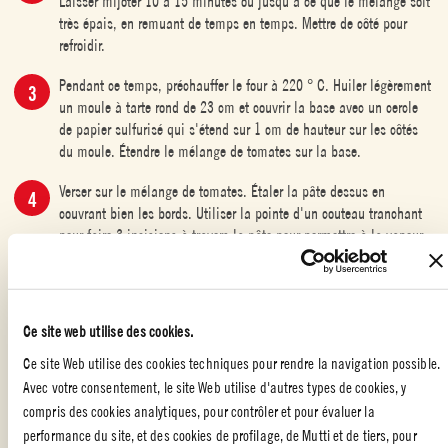
Laisser mijoter 10 à 15 minutes ou jusqu'à ce que le mélange soit
très épais, en remuant de temps en temps. Mettre de côté pour
refroidir.
Pendant ce temps, préchauffer le four à 220 ° C. Huiler légèrement
un moule à tarte rond de 23 cm et couvrir la base avec un cercle
de papier sulfurisé qui s'étend sur 1 cm de hauteur sur les côtés
du moule. Étendre le mélange de tomates sur la base.
Verser sur le mélange de tomates. Étaler la pâte dessus en
couvrant bien les bords. Utiliser la pointe d'un couteau tranchant
pour faire 3 incisions à travers la pâte pour permettre à la vapeur
de s'échapper. Cuire sur une grille du four supérieur pendant 20
minutes ou jusqu'à ce que la pâte soit dorée.
Retirer du four et couvrir avec une assiette de service ou un
Ce site web utilise des cookies.
plateau. Retourner et enlever le moule. Couvrir de feuilles d’origan
et de feta et de chèvre.
Ce site Web utilise des cookies techniques pour rendre la navigation possible.
Avec votre consentement, le site Web utilise d'autres types de cookies, y
compris des cookies analytiques, pour contrôler et pour évaluer la
performance du site, et des cookies de profilage, de Mutti et de tiers, pour