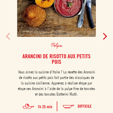
Polpa
ARANCINI DE RISOTTO AUX PETITS
POIS
Vous aimez la cuisine d’Italie ? La recette des Arancini
Les Co
de risotto aux petits pois fait partie des classiques de
de
la cuisine sicilienne. Apprenez à réaliser étape par
garnie
étape ces Arancini à l’aide de la pulpe fine de tomates
sur
et des tomates Datterini Mutti.
l’aid
DIFFICILE
1h 25 min