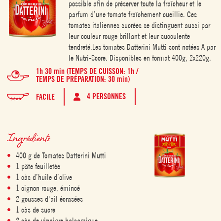
possible afin de préserver toute la fraîcheur et le
parfum d’une tomate fraîchement cueillie. Ces
tomates italiennes sucrées se distinguent aussi par
leur couleur rouge brillant et leur succulente
tendreté.Les tomates Datterini Mutti sont notées A par
le Nutri-Score. Disponibles en format 400g, 2x220g.
1h 30 min (TEMPS DE CUISSON: 1h /
TEMPS DE PRÉPARATION: 30 min)
4 PERSONNES
FACILE
Ingrédients
400 g de Tomates Datterini Mutti
1 pâte feuilletée
1 càs d’huile d’olive
1 oignon rouge, émincé
2 gousses d'ail écrasées
1 càs de sucre
2 càs de vinaigre balsamique