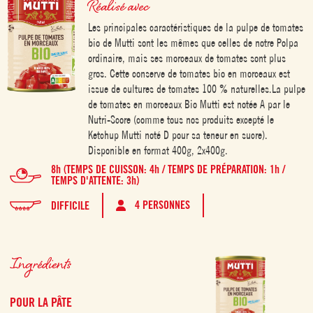
Réalisé avec
Les principales caractéristiques de la pulpe de tomates
bio de Mutti sont les mêmes que celles de notre Polpa
ordinaire, mais ses morceaux de tomates sont plus
gros. Cette conserve de tomates bio en morceaux est
issue de cultures de tomates 100 % naturelles.La pulpe
de tomates en morceaux Bio Mutti est notée A par le
Nutri-Score (comme tous nos produits excepté le
Ketchup Mutti noté D pour sa teneur en sucre).
Disponible en format 400g, 2x400g.
8h (TEMPS DE CUISSON: 4h / TEMPS DE PRÉPARATION: 1h /
TEMPS D'ATTENTE: 3h)
4 PERSONNES
DIFFICILE
Ingrédients
POUR LA PÂTE