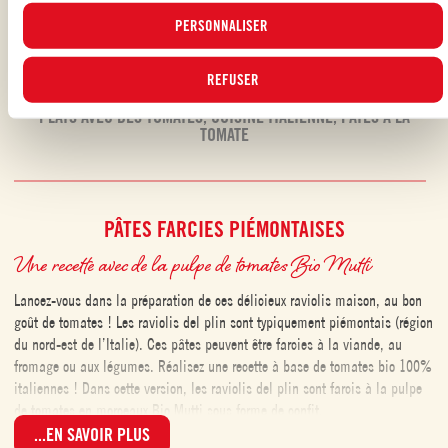
actualisée des cookies en cliquant sur le bouton « GÉRER ». Pour plus
basilic effeuillé.
d'informations, veuillez lire notre
PERSONNALISER
Politique d'utilisation des cookies
.
REFUSER
PLATS AVEC DES TOMATES
,
CUISINE ITALIENNE
,
PÂTES À LA
TOMATE
PÂTES FARCIES PIÉMONTAISES
Une recette avec de la pulpe de tomates Bio Mutti
Lancez-vous dans la préparation de ces délicieux raviolis maison, au bon
goût de tomates ! Les raviolis del plin sont typiquement piémontais (région
du nord-est de l’Italie). Ces pâtes peuvent être farcies à la viande, au
fromage ou aux légumes.
Réalisez une recette à base de tomates bio 100%
italiennes !
Dans cette version, les raviolis del plin sont farcis à la pulpe
de tomates en morceaux Bio Mutti sous forme de confit.
...EN SAVOIR PLUS