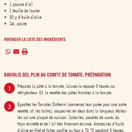
1 gousse d'ail
1 feuille de laurier
30 g d’huile d’olive
Sel, poivre
PARTAGER LA LISTE DES INGRÉDIENTS
RAVIOLIS DEL PLIN AU CONFIT DE TOMATE: PRÉPARATION
Préparez la pâte à la tomate, laissez-la reposer 3 heures au
réfrigérateur. Cf. la recette des pâtes fraîches à la tomate.
Égouttez les Tomates Datterini (conservez leur purée pour une autre
recette, cf. les tuiles), coupez-les en deux dans la longueur, étalez-
les sur une plaque de cuisson. Salez-les, poudrez de sucre, du
thym émietté et de l’ail très finement émincé. Arrosez-les d’huile
d’olive en filet et faites confire au four à 70 °C pendant 3 heures.