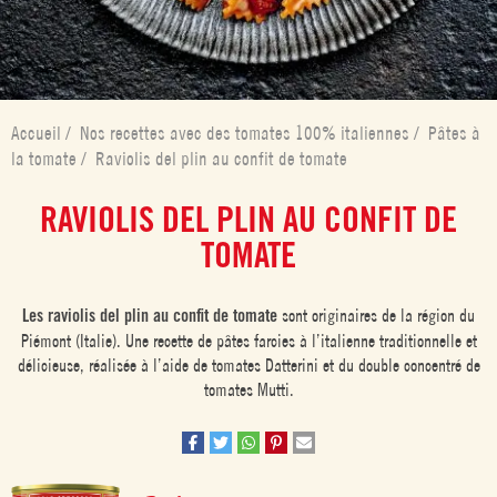
Accueil
/
Nos recettes avec des tomates 100% italiennes
/
Pâtes à
la tomate
/
Raviolis del plin au confit de tomate
RAVIOLIS DEL PLIN AU CONFIT DE
TOMATE
Les raviolis del plin au confit de tomate
sont originaires de la région du
Piémont (Italie). Une recette de pâtes farcies à l’italienne traditionnelle et
délicieuse, réalisée à l’aide de tomates Datterini et du double concentré de
tomates Mutti.