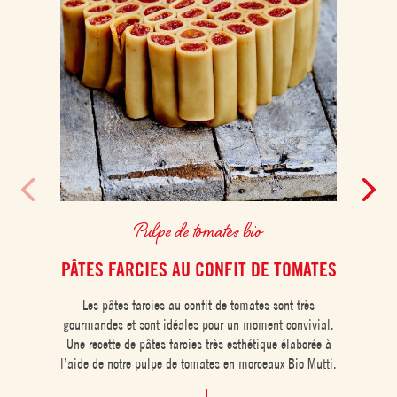
Pulpe de tomates bio
PÂTES FARCIES AU CONFIT DE TOMATES
Les pâtes farcies au confit de tomates sont très
Les
gourmandes et sont idéales pour un moment convivial.
Naples
Une recette de pâtes farcies très esthétique élaborée à
pla
l’aide de notre pulpe de tomates en morceaux Bio Mutti.
acco
anch