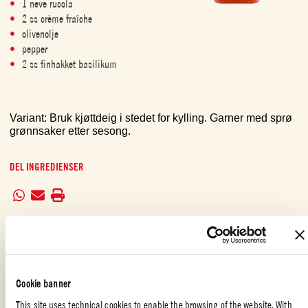
1 neve rucola
2 ss crème fraîche
olivenolje
pepper
2 ss finhakket basilikum
Variant: Bruk kjøttdeig i stedet for kylling. Garner med sprø 
grønnsaker etter sesong. 
DEL INGREDIENSER
KYLLINGFAJITAS OG TOMATSAUS MED BASILIKUM: METODE
Sett ovnen på 160 °C. Pakk tortillaene inn i aluminiumsfolie og
Cookie banner
varm dem i ovnen mens du tilbereder kyllingen.
This site uses technical cookies to enable the browsing of the website. With