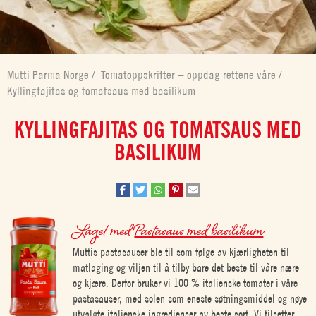
Mutti Parma Norge
/
Tomatoppskrifter – oppdag rettene våre
/
Kyllingfajitas og tomatsaus med basilikum
KYLLINGFAJITAS OG TOMATSAUS MED
BASILIKUM
Laget med
Pastasaus med basilikum
Muttis pastasauser ble til som følge av kjærligheten til
matlaging og viljen til å tilby bare det beste til våre nære
og kjære. Derfor bruker vi 100 % italienske tomater i våre
pastasauser, med solen som eneste søtningsmiddel og nøye
utvalgte italienske ingredienser av beste sort. Vi tilsetter