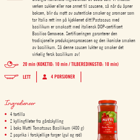
verken sukker eller noe annet til sausene, så når du åpner
boksen, blir du møtt av autentiske smaker og aromaer som
tar Italia rett inn på kjøkkenet ditt!Pastasaus med
basilikum er smaksatt med italiensk DOP-sertifisert
Basilico Genovese. Sertifiseringen garanterer den
tradisjonelle produksjonsprosessen og den ikoniske smaken
av basilikum. Så denne sausen lukter og smaker det
virkelig fersk basilikum av!
20 min (KOKETID: 10 min / TILBEREDINGSTID: 10 min)
4 PORSJONER
LETT
Ingredienser
4 tortilla
2 kyllingfileter fra gårdskylling
1 boks Mutti Tomatsaus Basilikum (400 g)
2 paprika i forskjellige farger (gul og rød)