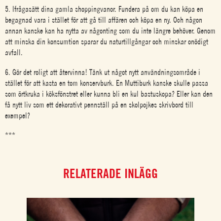
5. Ifrågasätt dina gamla shoppingvanor. Fundera på om du kan köpa en
begagnad vara i stället för att gå till affären och köpa en ny. Och någon
annan kanske kan ha nytta av någonting som du inte längre behöver. Genom
att minska din konsumtion sparar du naturtillgångar och minskar onödigt
avfall.
6. Gör det roligt att återvinna! Tänk ut något nytt användningsområde i
stället för att kasta en tom konservburk. En Muttiburk kanske skulle passa
som örtkruka i köksfönstret eller kunna bli en kul bastuskopa? Eller kan den
få nytt liv som ett dekorativt pennställ på en skolpojkes skrivbord till
exempel?
***
RELATERADE INLÄGG
NOV
DA