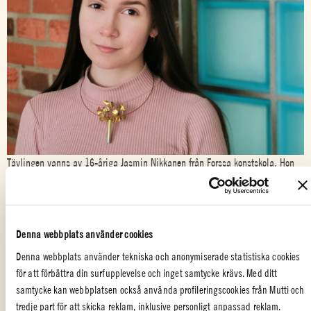
Tävlingen vanns av 16-åriga Jasmin Nikkanen från Forssa konstskola. Hon
använde Muttis tomatpurétuber, som normalt hamnar i metallåtervinningen,
som material.
I händerna på Nikkanen, som har skapat konst sedan hon var 10 år
Denna webbplats använder cookies
gammal, fick metalltuben nytt liv som ett magnifikt halsband inspirerat av
de finska skogarna.
Denna webbplats använder tekniska och anonymiserade statistiska cookies
för att förbättra din surfupplevelse och inget samtycke krävs. Med ditt
– Vi har en underbar natur och vackra skogar som jag önskar att människor
samtycke kan webbplatsen också använda profileringscookies från Mutti och
skulle sätta större värde på, säger Nikkanen.
tredje part för att skicka reklam, inklusive personligt anpassad reklam.