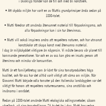
i skickliga händer kan de till och med bli konstverk.
• Att skydda miljön har varit en av Muttis grundprinciper ända sedan på
1800-talet.
• Mutti föredrar att använda återvunnet material till förpackningarna, och
alla förpackningar kan i sin tur återvinnas.
• Mutti vill också inspirera andra att respektera naturen, och har utmanat
konstskolor att skapa konst med återvunna material.
I dag är miljöskyddet viktigare än någonsin. Vi måste bevara vår planet till
kommande generationer. Var och en av oss kan göra en insats genom att
återvinna och minska vår konsumtion.
Mutti är ett familjeföretag som är känt för sina tomatprodukters höga
kvalitet, och för oss har det alltid varit viktigt att värna om miljön. När
Giovanni Mutti började odla tomater på den italienska landsbygden var det
viktigt för honom att respektera naturresurserna, sina anställda och
invånarna i området.
Redan på 1800-talet använde Mutti ekologiska odlingsmetoder, såsom
växelbruk, på sina tomatodlingar. Så är det än i dag. Mutti har sedan