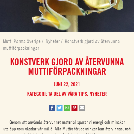
Mutti Parma Sverige
/
Nyheter
/
Konstverk gjord av återvunna
muttiförpackningar
KONSTVERK GJORD AV ÅTERVUNNA
MUTTIFÖRPACKNINGAR
JUNI 22, 2021
KATEGORI:
TA DEL AV VÅRA TIPS
,
NYHETER
Genom att använda återvunnet material sparar vi energi och minskar
utsläpp som skadar vår miljö. Alla Muttis förpackningar kan återvinnas, och