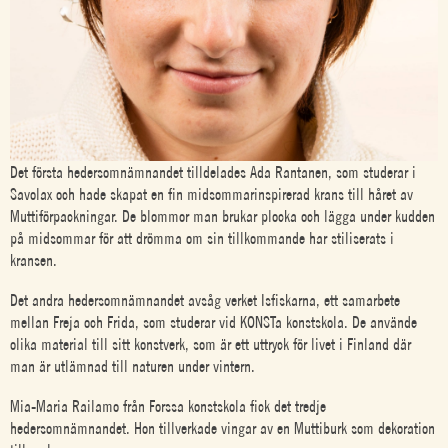
Det första hedersomnämnandet tilldelades Ada Rantanen, som studerar i
Savolax och hade skapat en fin midsommarinspirerad krans till håret av
Muttiförpackningar. De blommor man brukar plocka och lägga under kudden
på midsommar för att drömma om sin tillkommande har stiliserats i
kransen.
Det andra hedersomnämnandet avsåg verket Isfiskarna, ett samarbete
mellan Freja och Frida, som studerar vid KONSTa konstskola. De använde
olika material till sitt konstverk, som är ett uttryck för livet i Finland där
man är utlämnad till naturen under vintern.
Mia-Maria Railamo från Forssa konstskola fick det tredje
hedersomnämnandet. Hon tillverkade vingar av en Muttiburk som dekoration