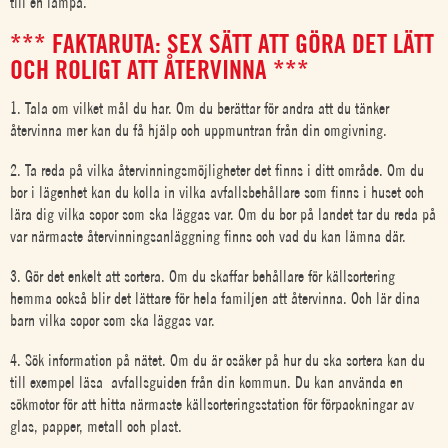
till en lampa.
*** FAKTARUTA: SEX SÄTT ATT GÖRA DET LÄTT
OCH ROLIGT ATT ÅTERVINNA ***
1. Tala om vilket mål du har. Om du berättar för andra att du tänker
återvinna mer kan du få hjälp och uppmuntran från din omgivning.
2. Ta reda på vilka återvinningsmöjligheter det finns i ditt område. Om du
bor i lägenhet kan du kolla in vilka avfallsbehållare som finns i huset och
lära dig vilka sopor som ska läggas var. Om du bor på landet tar du reda på
var närmaste återvinningsanläggning finns och vad du kan lämna där.
3. Gör det enkelt att sortera. Om du skaffar behållare för källsortering
hemma också blir det lättare för hela familjen att återvinna. Och lär dina
barn vilka sopor som ska läggas var.
4. Sök information på nätet. Om du är osäker på hur du ska sortera kan du
till exempel läsa avfallsguiden från din kommun. Du kan använda en
sökmotor för att hitta närmaste källsorteringsstation för förpackningar av
glas, papper, metall och plast.