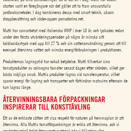
starten varit en föregångare när det gäller att ta fram ansvarsfulla
jordbruksmetoder. I dag kombineras dessa med smart teknik, såsom
droppbevattning och väder-appen pomodorino.net.
Mutti har samarbetat med italienska WWF i över 10 år, och lyckades redan
under den första utvärderingsperioden på några år minska sitt
koldioxidavtryck med upp till 27 % och sin vattenanvändning genom att till
exempel återvinna vatten och minska energiförbrukningen i produktionen.
Produkternas lagringstid har också betydelse. Mutti tillverkar sina
tomatprodukter av solmogna tomater senast dagen efter skörden, vilket ger
bästa möjliga smak. Muttis produkter lagras vid rumstemperatur, vilket
sparar energi för lagring och transporter och förhindrar matsvinn eftersom de
kan lagras länge.
ÅTERVINNINGSBARA FÖRPACKNINGAR
INSPIRERAR TILL KONSTTÄVLING
Ett av de enklaste sätten att visa respekt för naturen på hemmaplan är att
återvinna. Alla Muttis tomatförpackningar är enkla att återvinna, och vi
använder också helst återvunnet material när vi tillverkar våra