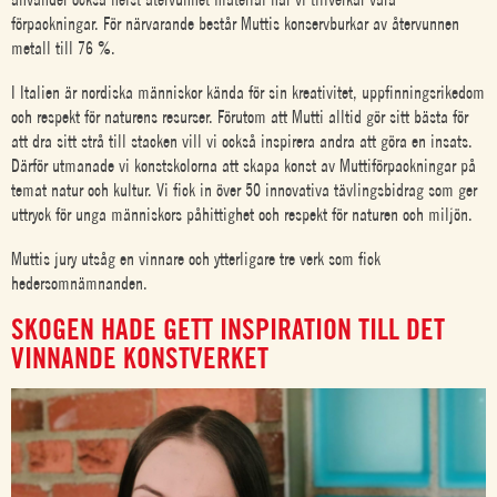
förpackningar. För närvarande består Muttis konservburkar av återvunnen
metall till 76 %.
I Italien är nordiska människor kända för sin kreativitet, uppfinningsrikedom
och respekt för naturens resurser. Förutom att Mutti alltid gör sitt bästa för
att dra sitt strå till stacken vill vi också inspirera andra att göra en insats.
Därför utmanade vi konstskolorna att skapa konst av Muttiförpackningar på
temat natur och kultur. Vi fick in över 50 innovativa tävlingsbidrag som ger
uttryck för unga människors påhittighet och respekt för naturen och miljön.
Muttis jury utsåg en vinnare och ytterligare tre verk som fick
hedersomnämnanden.
SKOGEN HADE GETT INSPIRATION TILL DET
VINNANDE KONSTVERKET