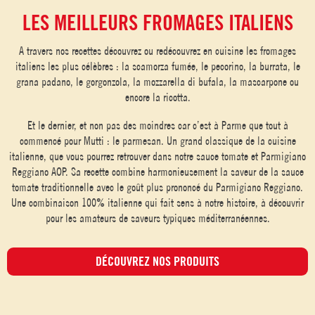
LES MEILLEURS FROMAGES ITALIENS
A travers nos recettes découvrez ou redécouvrez en cuisine les fromages
italiens les plus célèbres : la scamorza fumée, le pecorino, la burrata, le
grana padano, le gorgonzola, la mozzarella di bufala, la mascarpone ou
encore la ricotta.
Et le dernier, et non pas des moindres car c’est à Parme que tout à
commencé pour Mutti : le parmesan. Un grand classique de la cuisine
italienne, que vous pourrez retrouver dans notre sauce tomate et Parmigiano
Reggiano AOP. Sa recette combine harmonieusement la saveur de la sauce
tomate traditionnelle avec le goût plus prononcé du Parmigiano Reggiano.
Une combinaison 100% italienne qui fait sens à notre histoire, à découvrir
pour les amateurs de saveurs typiques méditerranéennes.
DÉCOUVREZ NOS PRODUITS