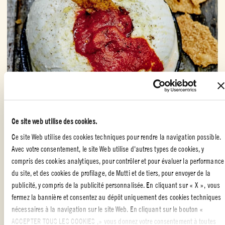
Ce site web utilise des cookies.
MOZZARELLA GOURMANDE
Ce site Web utilise des cookies techniques pour rendre la navigation possible.
Avec votre consentement, le site Web utilise d'autres types de cookies, y
compris des cookies analytiques, pour contrôler et pour évaluer la performance
du site, et des cookies de profilage, de Mutti et de tiers, pour envoyer de la
publicité, y compris de la publicité personnalisée. En cliquant sur « X », vous
fermez la bannière et consentez au dépôt uniquement des cookies techniques
nécessaires à la navigation sur le site Web. En cliquant sur le bouton «
ACCEPTER TOUS LES COOKIES ,» vous donnez votre consentement à toutes