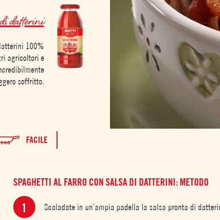
i datterini
 datterini 100%
ri agricoltori e
incredibilmente
ggero soffritto.
FACILE
SPAGHETTI AL FARRO CON SALSA DI DATTERINI: METODO
Scaladate in un’ampia padella la salsa pronta di datterin