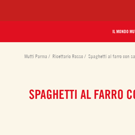
IL MONDO MU
Mutti Parma
/
Ricettario Rosso
/
Spaghetti al farro con sa
SPAGHETTI AL FARRO C