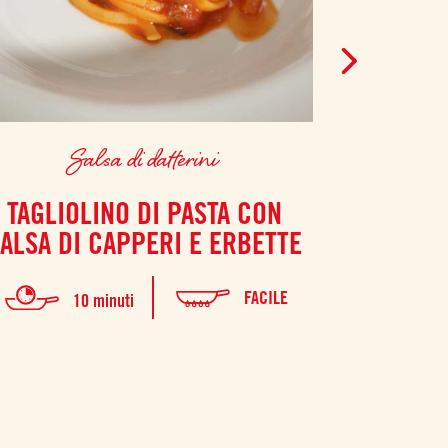
Salsa di datterini
S
TAGLIOLINO DI PASTA CON
POLPETT
ALSA DI CAPPERI E ERBETTE
FACILE
10 minuti
2