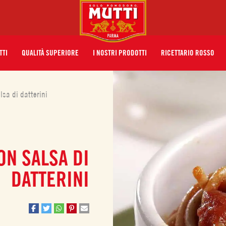
TTI
QUALITÀ SUPERIORE
I NOSTRI PRODOTTI
RICETTARIO ROSSO
lsa di datterini
ON SALSA DI
DATTERINI