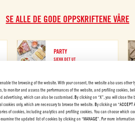
SE ALLE DE GODE OPPSKRIFTENE VÅRE
PARTY
SJEKK DET UT
 enable the browsing of the website. With your consent, the website also uses other t
es, to monitor and assess the performances of the website, and profiling cookies, be
end advertising, which can also be customised. By clicking on “X”, you will close the
K OG
al cookies only, which are necessary to browse the website. By clicking on “ACCEPT 
VERN
ries of cookies, including analytics and profiling cookies. You can choose which co
rnpolicy
 examine the updated list of cookies by clicking on “MANAGE”. For more information
olicy – Cookie