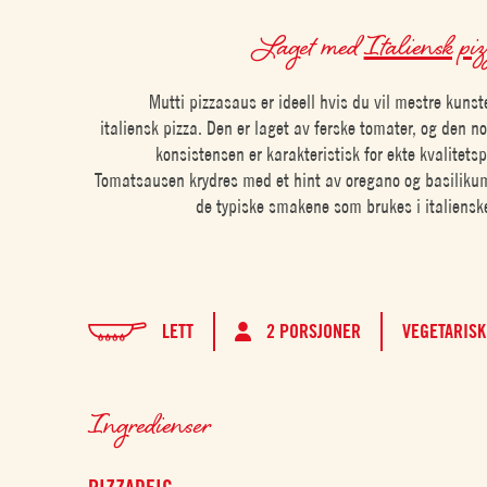
Laget med
Italiensk pi
Mutti pizzasaus er ideell hvis du vil mestre kunst
italiensk pizza. Den er laget av ferske tomater, og den no
konsistensen er karakteristisk for ekte kvalitetsp
Tomatsausen krydres med et hint av oregano og basiliku
de typiske smakene som brukes i italienske
LETT
2 PORSJONER
VEGETARISK
Ingredienser