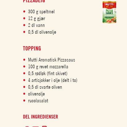
PIZZADEIG
300 g speltmel
12 g gjær
2 dl vann
0,5 dl olivenolje
TOPPING
Mutti Aromatisk Pizzasaus
100 g revet mozzarella
0,5 rødløk (fint skivet)
4 artisjokker i olje (delt i to)
0,5 dl svarte oliven
olivenolje
rucolasalat
DEL INGREDIENSER