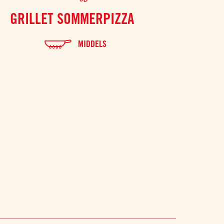
GRILLET SOMMERPIZZA
VEGANSK
O
MIDDELS