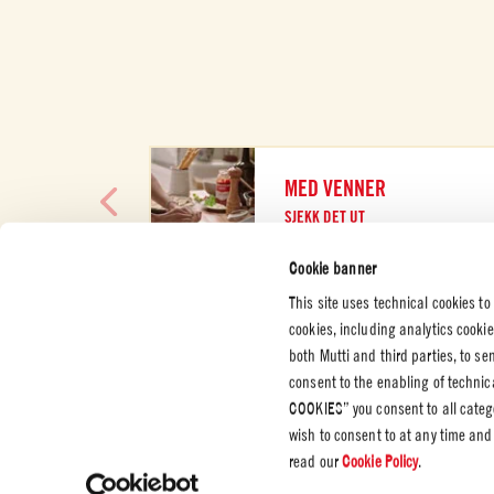
MED VENNER
SJEKK DET UT
Cookie banner
This site uses technical cookies to
cookies, including analytics cooki
both Mutti and third parties, to s
KUNDESERVICE
BEDRIFT
JURIDIS
consent to the enabling of technic
PERSON
COOKIES” you consent to all catego
Kontakt oss
Sertifiseringer
Personve
wish to consent to at any time and
Etiske retningslinjer
Cookie P
read our
Cookie Policy
.
Whistleblowing
Settings