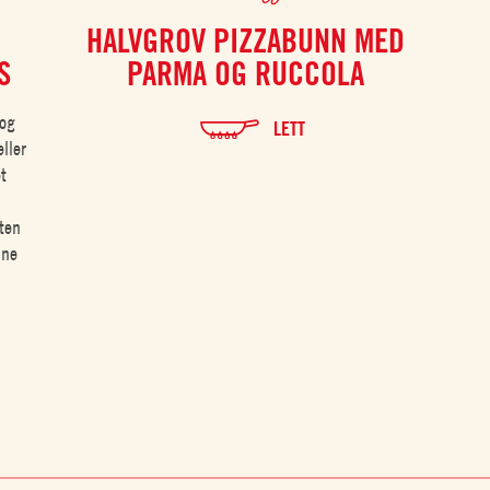
HALVGROV PIZZABUNN MED
S
PARMA OG RUCCOLA
 og
LETT
ller
t
nten
ine