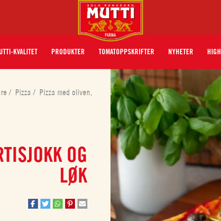
UTTI-KVALITET
PRODUKTER
TOMATOPPSKRIFTER
NYHETER
HIGH
åre
/
Pizza
/
Pizza med oliven,
RTISJOKK OG
LØK