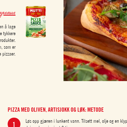
zzasaus
en å lage
e tykkere
rodukter.
m, som er
 pizzaer.
PIZZA MED OLIVEN, ARTISJOKK OG LØK: METODE
Løs opp gjæren i lunkent vann. Tilsett mel, olje og en klyp