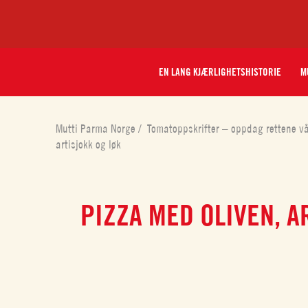
EN LANG KJÆRLIGHETSHISTORIE
M
Mutti Parma Norge
/
Tomatoppskrifter – oppdag rettene v
artisjokk og løk
PIZZA MED OLIVEN, A