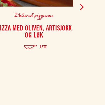
Italiensk pizzasaus
It
IZZA MED OLIVEN, ARTISJOKK
GRIL
OG LØK
LETT