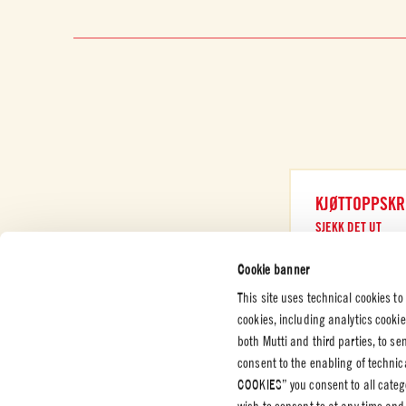
KJØTTOPPSKR
SJEKK DET UT
Cookie banner
This site uses technical cookies to
cookies, including analytics cooki
both Mutti and third parties, to s
KUNDESERVICE
BEDRIFT
JURIDIS
consent to the enabling of technic
PERSON
COOKIES” you consent to all catego
Kontakt oss
Sertifiseringer
Personve