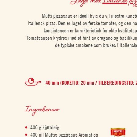
Mutti pizzasaus er ideell hvis du vil mestre kunst
italiensk pizza. Den er laget av ferske tomater, og den no
konsistensen er karakteristisk for ekte kvalitetsp
Tomatsausen krydres med et hint av oregano og basiliku
de typiske smakene som brukes i italienske
40 min (KOKETID: 20 min / TILBEREDINGSTID: 
Ingredienser
400 g kjøttdeig
400 ml Muttis pizzasaus Aromatica