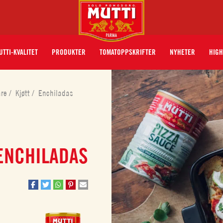
UTTI-KVALITET
PRODUKTER
TOMATOPPSKRIFTER
NYHETER
HIGH
åre
/
Kjøtt
/
Enchiladas
ENCHILADAS
zzasaus