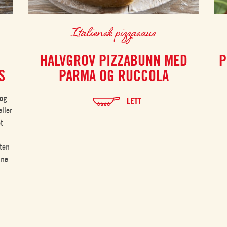
Italiensk pizzasaus
HALVGROV PIZZABUNN MED
P
S
PARMA OG RUCCOLA
 og
LETT
ller
t
nten
ine