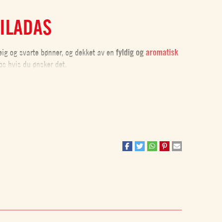
ILADAS
deig og svarte bønner, og dekket av en
fyldig og
aromatisk
os hvis du ønsker det.