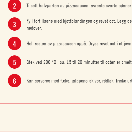
Tilsett halvparten av pizzasausen, avrente svarte bønner
Fyll tortillaene med kjøttblandingen og revet ost. Legg d
nedover.
Hell resten av pizzasausen oppå. Dryss revet ost i et jev
Stek ved 200 °C i ca. 15 til 20 minutter til osten er smelt
Kan serveres med f.eks. jalapeño-skiver, rødløk, friske ur