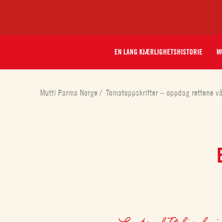
EN LANG KJÆRLIGHETSHISTORIE
M
Mutti Parma Norge
/
Tomatoppskrifter – oppdag rettene v
Laget med
Italiensk pi