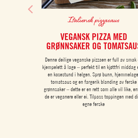
Italiensk pizzasaus
VEGANSK PIZZA MED
GRØNNSAKER OG TOMATSAU
Denne deilige veganske pizzaen er full av smak
kjempelett å lage – perfekt til en kjøttfri middag e
en kosestund i helgen. Sprø bunn, hjemmelage
tomatsaus og en fargerik blanding av ferske
grønnsaker – dette er en rett som alle vil like, e
de er veganere eller ei. Tilpass toppingen med d
egne ferske