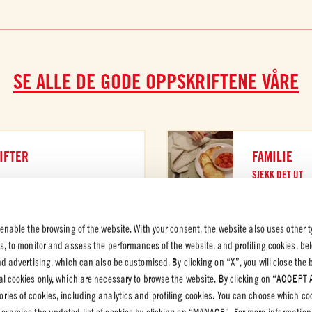
SE ALLE DE GODE OPPSKRIFTENE VÅRE
IFTER
FAMILIE
SJEKK DET UT
 enable the browsing of the website. With your consent, the website also uses other t
es, to monitor and assess the performances of the website, and profiling cookies, be
end advertising, which can also be customised. By clicking on “X”, you will close the
K OG
al cookies only, which are necessary to browse the website. By clicking on “ACCEPT 
VERN
ries of cookies, including analytics and profiling cookies. You can choose which co
rnpolicy