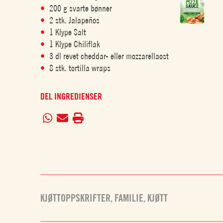
200 g svarte bønner
2 stk. Jalapeños
1 Klype Salt
1 Klype Chiliflak
3 dl revet cheddar- eller mozzarellaost
8 stk. tortilla wraps
DEL INGREDIENSER
KJØTTOPPSKRIFTER
,
FAMILIE
,
KJØTT