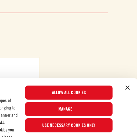
ALLOW ALL COOKIES
ypes of
longing to
MANAGE
 banner and
Populære oppskrifter
ALL
USE NECESSARY COOKIES ONLY
okies you