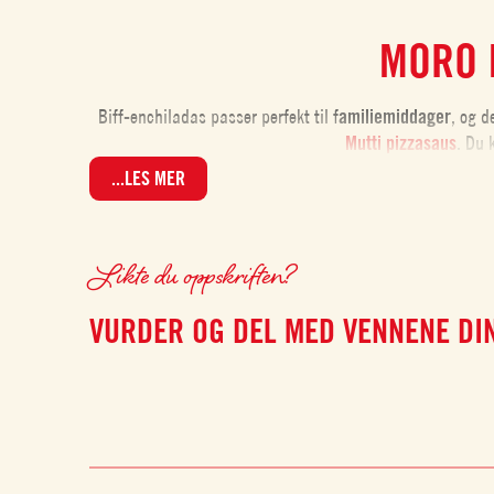
MORO 
Biff-enchiladas passer perfekt til f
amiliemiddager
, og d
Mutti pizzasaus
. Du 
...LES MER
Likte du oppskriften?
VURDER OG DEL MED VENNENE DI