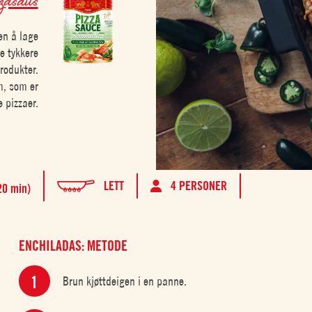
en å lage
e tykkere
rodukter.
m, som er
 pizzaer.
LETT
4 PERSONER
20 min)
ENCHILADAS: METODE
Brun kjøttdeigen i en panne.