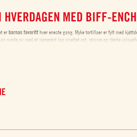
I HVERDAGEN MED BIFF-ENCH
et er
barnas favoritt
hver eneste gang. Myke tortillaer er fylt med kjøtt
kan runde av med et sjenerøst lag smeltet ost, rømme og sterke jalapeñ
NE