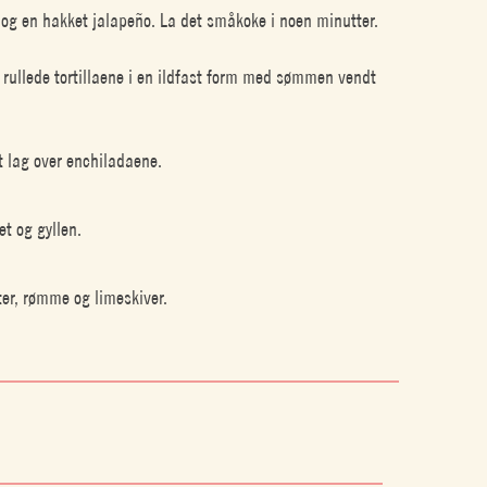
 og en hakket jalapeño. La det småkoke i noen minutter.
e rullede tortillaene i en ildfast form med sømmen vendt
nt lag over enchiladaene.
et og gyllen.
ter, rømme og limeskiver.